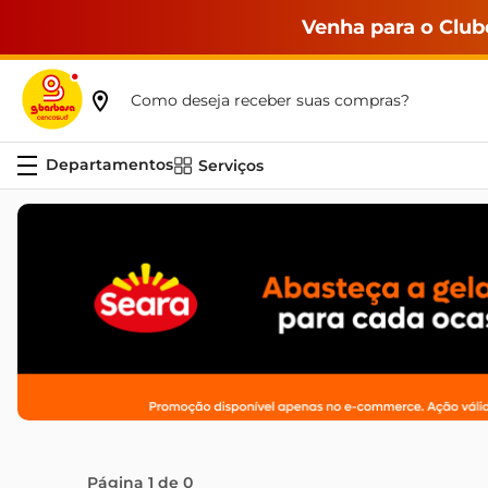
Venha para o Club
Como deseja receber suas compras?
Serviços
Página
1
de
0