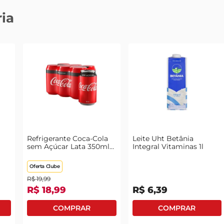
ia
Refrigerante Coca-Cola
Leite Uht Betânia
sem Açúcar Lata 350ml
Integral Vitaminas 1l
com 6 Unidades Leve
Mais Pague Menos
Oferta Clube
R$
19
,
99
R$
18
,
99
R$
6
,
39