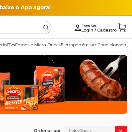
baixe o App agora!
rini
TVs
Fornos e Micro-Ondas
Eletroportáteis
Ar Condicionado
Ordenar por
Relevância