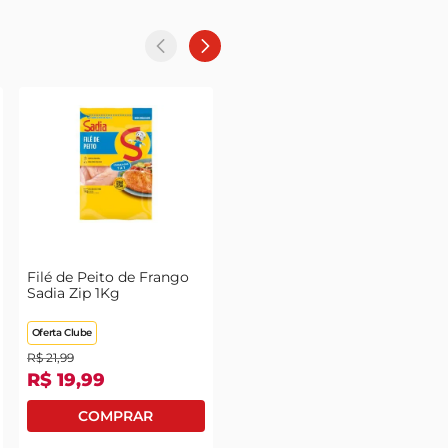
Filé de Peito de Frango
Sadia Zip 1Kg
Oferta Clube
R$
21
,
99
R$
19
,
99