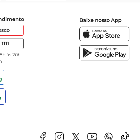
endimento
Baixe nosso App
osco
1111
 8h às 20h
h