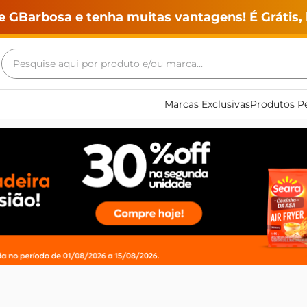
e GBarbosa e tenha muitas vantagens! É Grátis, 
Pesquise aqui por produto e/ou marca...
Termos mais buscados
Marcas Exclusivas
Produtos Pe
geladeira
maquina lavar
fogao
café
cerveja
frango
leite
vinho
leite pó