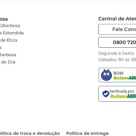
Central de At
osa
 GBarbosa
Fale Con
a Estendida
de Ética
0800 720 
s
Segunda à Sexta:
Barbosa
Sábados: 8h às 18
 do Dia
lítica de troca e devolução
Política de entrega