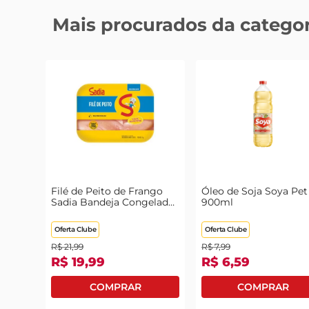
Mais procurados da categor
Filé de Peito de Frango
Óleo de Soja Soya Pet
Sadia Bandeja Congelado
900ml
1kg
Oferta Clube
Oferta Clube
R$
21
,
99
R$
7
,
99
R$
19
,
99
R$
6
,
59