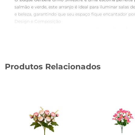
salmão e verde, este arranjo é ideal para iluminar salas
e beleza, garantindo que seu espaço fique encantador po
Design e Composição  

Este buquê é cuidadosamente montado com flores frescas
forma a criar um efeito visual impactante, tornandose o
para qualquer ocasião, desde celebrações até momentos c
Versatilidade de Uso  

O buquê Gerbera Grillo Silvestre é extremamente versáti
Produtos Relacionados
casa. Além disso, é uma ótima opção para presentear em 
Cuidados e Manutenção  

Para garantir que seu buquê mantenha sua beleza por 
dois dias. Além disso, evite expor o buquê à luz solar 
beleza das gerberas por um período prolongado.