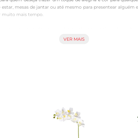
 de estar, mesas de jantar ou até mesmo para presentear alguém e
r muito mais tempo.

, proporcionando um visual natural e harmonioso. As gerberas,
 ponto focal de qualquer decoração. A combinação de cores salm
VER MAIS
otidianos.

l. Pode ser utilizado em diversas situações, como em festas, 
datas comemorativas, como aniversários ou Dia das Mães, transmi
mais tempo, é importante seguir algumas recomendações simple
direta e a correntes de ar, pois isso pode acelerar o processo 