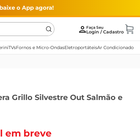
baixe o App agora!
rini
TVs
Fornos e Micro-Ondas
Eletroportáteis
Ar Condicionado
a Grillo Silvestre Out Salmão e
l em breve