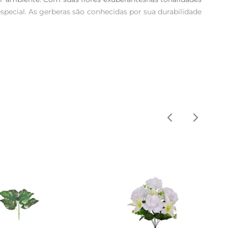
special. As gerberas são conhecidas por sua durabilidade 
 com suas pétalas largas e vibrantes, são dispostas de 
ão e verde traz um ar de frescor e vitalidade, perfeito 
casamentos, ou simplesmente para alegrar o dia a dia em 
tindo carinho e afeto através da belezadas flores.

s. Mantenha as flores em água limpa e troquea a cada 
de murcha. Com esses cuidados, você poderá desfrutar da 