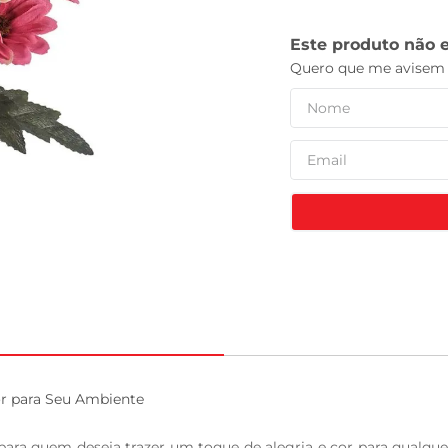
celular
or para Seu Ambiente

 para quem deseja trazer um toque de alegria e cor para qualqu