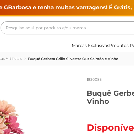
e GBarbosa e tenha muitas vantagens! É Grátis, 
Pesquise aqui por produto e/ou marca...
Termos mais buscados
Marcas Exclusivas
Produtos Pe
geladeira
as Artificiais
Buquê Gerbera Grillo Silvestre Out Salmão e Vinho
maquina lavar
fogao
1830085
café
Buquê Gerber
cerveja
Vinho
frango
leite
vinho
Disponíve
leite pó