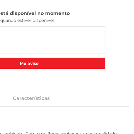
Me avise
Características
er ambiente. Com suas flores exuberantesnas tonalidades 