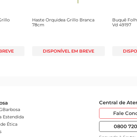
rillo
Haste Orquidea Grillo Branca
Buquê Folh
m
78cm
Vd 49197
 BREVE
DISPONÍVEL EM BREVE
DISPO
Central de At
osa
 GBarbosa
Fale Con
a Estendida
de Ética
0800 720 
s