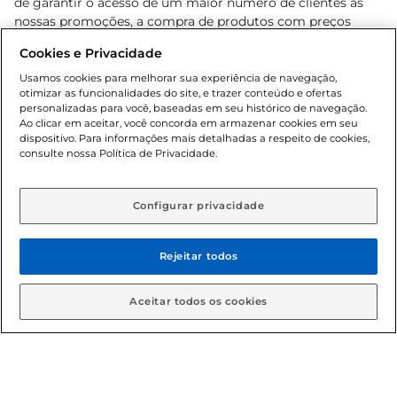
de garantir o acesso de um maior número de clientes as
nossas promoções, a compra de produtos com preços
promocionais poderá ter sua quantidade limitada por
Cookies e Privacidade
cliente. Os preços, ofertas e condições são exclusivos para
o e-commerce e válidos durante o dia de hoje, podendo
Usamos cookies para melhorar sua experiência de navegação,
otimizar as funcionalidades do site, e trazer conteúdo e ofertas
sofrer alterações sem prévia notificação. Proibida a venda
personalizadas para você, baseadas em seu histórico de navegação.
de bebidas alcoólicas para menores de 18 anos, conforme
Ao clicar em aceitar, você concorda em armazenar cookies em seu
Lei n.º 8069/90, art. 81, inciso II (Estatuto da Criança e do
dispositivo. Para informações mais detalhadas a respeito de cookies,
Adolescente). Preços e condições exclusivos para o
consulte nossa Política de Privacidade.
www.gbarbosa.com.br
, podendo sofrer alterações sem
aviso prévio. O valor mínimo para as compras on-line é de
R$ 80,00.
Configurar privacidade
Rejeitar todos
© 2026 Copyright. Todos os direitos
reservados Gbarbosa.
Aceitar todos os cookies
Cencosud Brasil Comercial SA.CNPJ sob n° 39.346.861/0350-38 .
Sediada na Av. das Nações Unidas, 12.995, 21º andar, CEP: