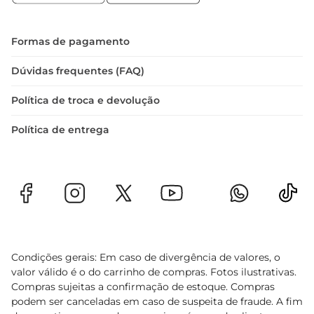
flores à luz solar direta por longos períodos, pois 
isso pode acelerar o processo de murchamento. 
Com esses cuidados simples, você poderá 
Formas de pagamento
desfrutar da beleza do buque de astromélia Grillo 
por muito mais tempo.
Dúvidas frequentes (FAQ)
Política de troca e devolução
Política de entrega
Condições gerais: Em caso de divergência de valores, o
valor válido é o do carrinho de compras. Fotos ilustrativas.
Compras sujeitas a confirmação de estoque. Compras
podem ser canceladas em caso de suspeita de fraude. A fim