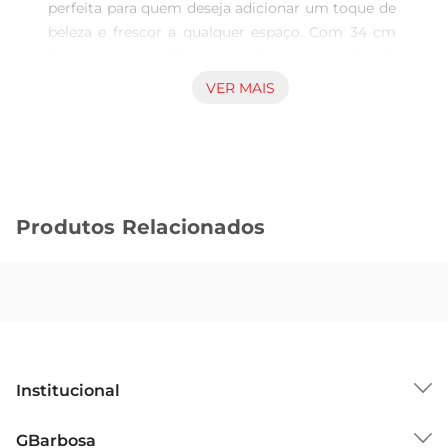
perfeita para quem deseja adicionar um toque de 
beleza e frescor a qualquer espaço. Com 34 cm 
de altura, suas flores em tom rosa vibrante 
trazem vida e alegria, tornandose um excelente 
VER MAIS
complemento para a decoração de salas, quartos 
ou até mesmo para presentear em ocasiões 
especiais. A astromélia, conhecida por sua 
durabilidade e resistência, garante que sua beleza 
se mantenha por mais tempo, proporcionando 
Produtos Relacionados
um ambiente sempre acolhedor.

Características das astromélias  

As astromélias são flores que simbolizam 
amizade e devoção, sendo ideais para expressar 
sentimentos em datas comemorativas ou 
simplesmente para alegrar o dia a dia. Este buque 
é composto por hastes bem estruturadas e folhas 
Institucional
verdes que realçam ainda mais a beleza das 
flores. Além disso, sua montagem cuidadosa 
Sobre o GBarbosa
GBarbosa
garante um visual harmonioso e atraente, 