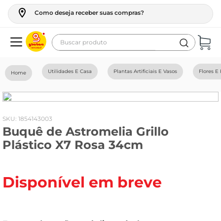
Como deseja receber suas compras?
Buscar produto
Termos mais buscados
Utilidades E Casa
Plantas Artificiais E Vasos
Flores E 
geladeira
maquina lavar
fogao
:
1854143003
Buquê de Astromelia Grillo
café
Plástico X7 Rosa 34cm
cerveja
frango
Disponível em breve
leite
vinho
leite pó