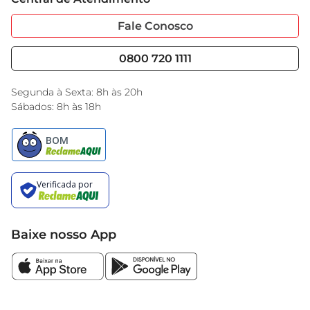
Sobre Privacidade
Garantia Estendida
Portal do Fornecedo
Código de Ética
Fale Conosco
Nossas Lojas
Serviços
Cencosud Media
Blog GBarbosa
0800 720 1111
Black Friday
Encarte do Dia
Segunda à Sexta: 8h às 20h
Sábados: 8h às 18h
Baixe nosso App