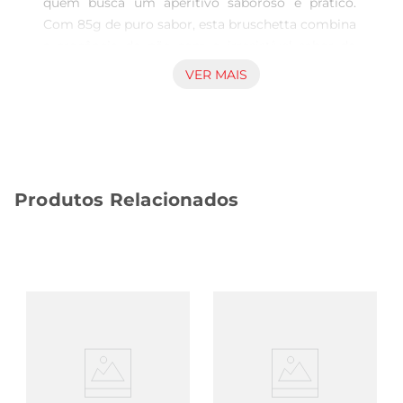
quem busca um aperitivo saboroso e prático. 
Com 85g de puro sabor, esta bruschetta combina 
a crocância do pão com o irresistível sabor do 
salame e pepperoni, proporcionando uma 
VER MAIS
experiência gastronômica que encanta o paladar. 
Ideal para ser servida em reuniões, festas ou 
como um lanche rápido, ela traz a tradição 
italiana para a sua mesa.

Ingredientes de qualidade  

Produtos Relacionados
Feita com ingredientes selecionados, a 
Bruschetta Maretti destacase pela qualidade de 
seus componentes. O salame e o pepperoni são 
cuidadosamente escolhidos para garantir um 
sabor marcante e autêntico. Essa combinação 
perfeita resulta em um produto que não só 
agrada ao paladar, mas também traz a segurança 
de um alimento produzido com rigor e atenção 
aos detalhes.

Versatilidade e praticidade  
