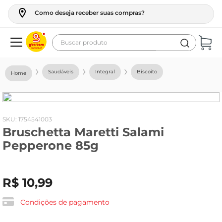
Como deseja receber suas compras?
Buscar produto
Termos mais buscados
Saudáveis
Integral
Biscoito
geladeira
maquina lavar
fogao
:
1754541003
Bruschetta Maretti Salami
café
Pepperone 85g
cerveja
frango
R$
10
,
99
vinho
leite
Condições de pagamento
tv