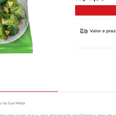
leite pó
Valor e pra
o na Sua Mesa

feita para quem busca uma alimentação equilibrada e cheia de s