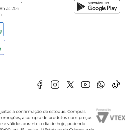
 8h às 20h
h
sujeitas a confirmação de estoque. Compras
s promoções, a compra de produtos com preços
e e válidos durante o dia de hoje, podendo
90, art. 81, inciso II (Estatuto da Criança e do