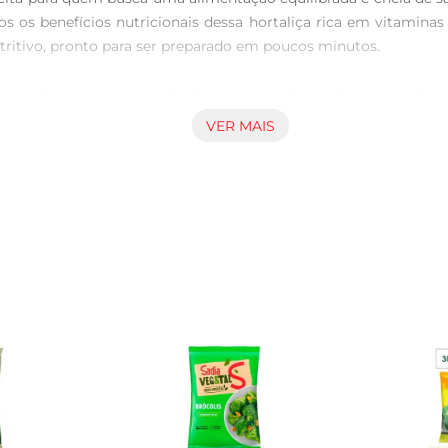
s os benefícios nutricionais dessa hortaliça rica em vitamina
ritivo, pronto para ser preparado em poucos minutos.

ngelados logo após a colheita, preservando seu frescor e sabo
 alimento saudável, rico em fibras e antioxidantes. Além disso,
VER MAIS
zado em diversas preparações. Seja em refogados, sopas, sal
cardápio. Experimente adicionar aos seus pratos favoritos e sur
ção saudável, prática e cheia de sabor, ideal para o dia a dia c