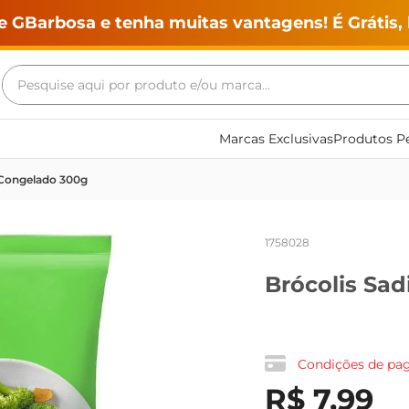
e GBarbosa e tenha muitas vantagens! É Grátis, 
Pesquise aqui por produto e/ou marca...
Termos mais buscados
Marcas Exclusivas
Produtos Pe
geladeira
l Congelado 300g
maquina lavar
fogao
1758028
café
Brócolis Sa
cerveja
frango
vinho
Condições de p
leite
R$
7
,
99
tv