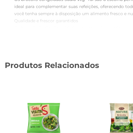
ideal para complementar suas refeições, oferecendo todo
você tenha sempre à disposição um alimento fresco e nut
Qualidade e frescor garantidos  

Os brócolis Sadia são cuidadosamente selecionados e co
nutricionais, garantindo que você possa desfrutar de um
contribui para o fortalecimento do sistema imunológico.

Versatilidade na cozinha  

Esse produto é extremamente versátile pode ser utili
Produtos Relacionados
brócolis congelados Sadia se adaptam facilmente ao seu 
nas suas refeições.

Especificações do produto  

 Peso: 300g  

 Tipo: Congelado  

 Ingredientes: Brócolis  

 Conservação: Manter em congelador a 18°C ou mais frio  

 Validade: Verificar na embalagem  

Com os brócolis Sadia Veg  Tal, você garante uma alimenta