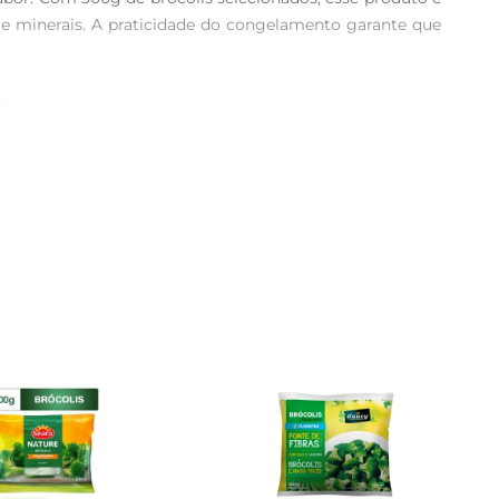
s e minerais. A praticidade do congelamento garante que 
r. Essa técnica de congelamento mantém as propriedades 
 os brócolis são uma excelente fonte de vitamina C, que 
adas ou como acompanhamento de pratos principais, os 
preendase com a facilidade de incluir um toque saudável 
orrido e para quem valoriza aqualidade dos alimentos.