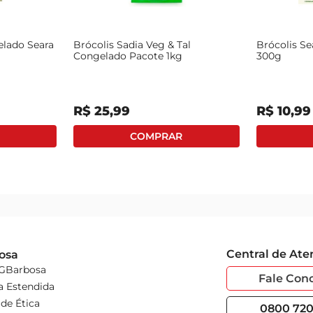
elado Seara
Brócolis Sadia Veg & Tal
Brócolis Se
Congelado Pacote 1kg
300g
R$
25
,
99
R$
10
,
99
Central de At
osa
 GBarbosa
Fale Con
a Estendida
de Ética
0800 720 