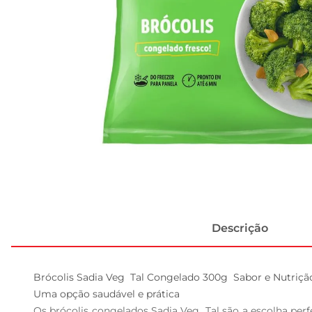
Descrição
Brócolis Sadia Veg  Tal Congelado 300g  Sabor e Nutriçã
Uma opção saudável e prática  

Os brócolis congelados Sadia Veg  Tal são a escolha per