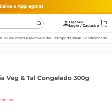
baixe o App agora!
rini
TVs
Fornos e Micro-Ondas
Eletroportáteis
Ar Condicionado
dia Veg & Tal Congelado 300g
agamento