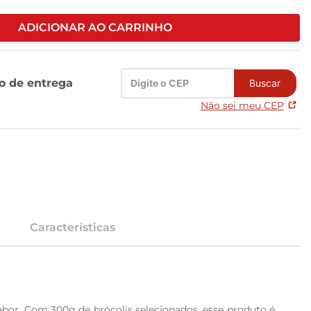
ADICIONAR AO CARRINHO
zo de entrega
Buscar
Não sei meu CEP
Características
abor. Com 300g de brócolis selecionados, esse produto é 