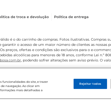
lítica de troca e devolução
Política de entrega
válido é o do carrinho de compras. Fotos ilustrativas. Compras 
de garantir o acesso de um maior número de clientes as nossa
 Os preços, ofertas e condições são exclusivos para o e-commerc
ebidas alcoólicas para menores de 18 anos, conforme Lei n.º 8069/
bosa.com.br
, podendo sofrer alterações sem aviso prévio. O va
funcionalidades do site, e trazer
Rejeitar todos
 de navegação. Ao clicar em
informações mais detalhadas a
8 . Sediada na Av. das Nações Unidas, 12.995, 21º andar, CEP: 04.578-000, 