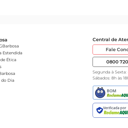
Central de At
osa
 GBarbosa
Fale Con
a Estendida
de Ética
0800 720 
s
Segunda à Sexta:
Barbosa
Sábados: 8h às 18
 do Dia