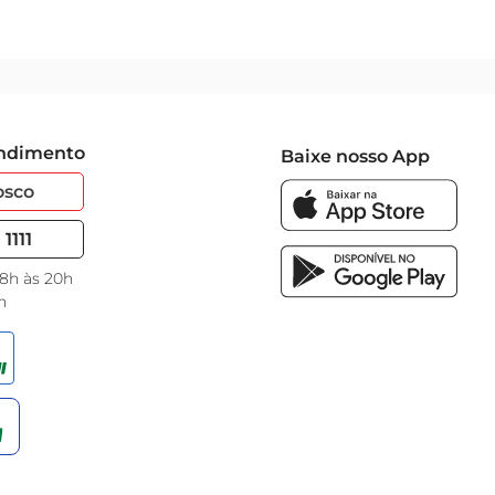
endimento
Baixe nosso App
osco
1111
 8h às 20h
h