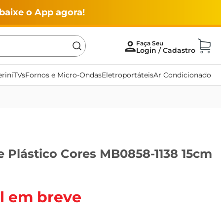
baixe o App agora!
rini
TVs
Fornos e Micro-Ondas
Eletroportáteis
Ar Condicionado
e Plástico Cores MB0858-1138 15cm
l em breve