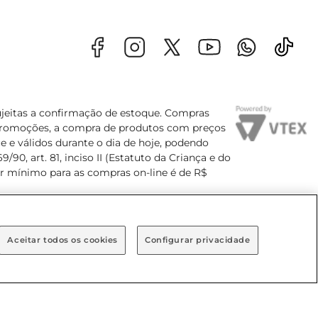
sujeitas a confirmação de estoque. Compras
s promoções, a compra de produtos com preços
e e válidos durante o dia de hoje, podendo
90, art. 81, inciso II (Estatuto da Criança e do
lor mínimo para as compras on-line é de R$
Aceitar todos os cookies
Configurar privacidade
Bairro Brooklin Paulista, na cidade de São Paulo - SP.