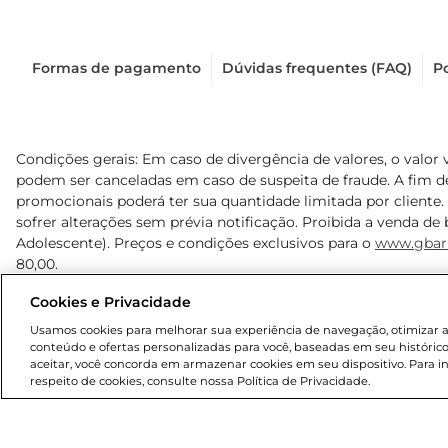
Formas de pagamento
Dúvidas frequentes (FAQ)
Po
Condições gerais: Em caso de divergência de valores, o valor 
podem ser canceladas em caso de suspeita de fraude. A fim 
promocionais poderá ter sua quantidade limitada por cliente.
sofrer alterações sem prévia notificação. Proibida a venda de b
Adolescente). Preços e condições exclusivos para o
www.gbar
80,00.
Cookies e Privacidade
© 2025 Copyright. Todos os direitos reservados Gbarbosa.
Usamos cookies para melhorar sua experiência de navegação, otimizar as 
conteúdo e ofertas personalizadas para você, baseadas em seu histórico
aceitar, você concorda em armazenar cookies em seu dispositivo. Para 
respeito de cookies, consulte nossa Política de Privacidade.
Cencosud Brasil Comercial SA.CNPJ sob n° 39.346.861/0350-3