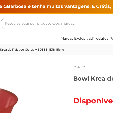
e GBarbosa e tenha muitas vantagens! É Grátis, 
Pesquise aqui por produto e/ou marca...
Termos mais buscados
Marcas Exclusivas
Produtos Pe
geladeira
Krea de Plástico Cores MB0858-1138 15cm
maquina lavar
fogao
1754927
café
Bowl Krea d
cerveja
frango
vinho
Disponíve
leite
tv