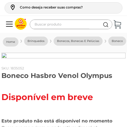
Como deseja receber suas compras?
Buscar produto
Termos mais buscados
Brinquedos
Bonecos, Bonecas E Pelúcias
Boneco
geladeira
maquina lavar
fogao
:
1835052
Boneco Hasbro Venol Olympus
café
cerveja
Disponível em breve
frango
leite
vinho
leite pó