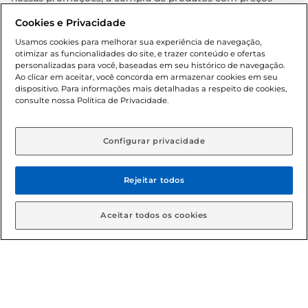
promocionais poderá ter sua quantidade limitada por
Cookies e Privacidade
cliente. Os preços, ofertas e condições são exclusivos para
o e-commerce e válidos durante o dia de hoje, podendo
Usamos cookies para melhorar sua experiência de navegação,
otimizar as funcionalidades do site, e trazer conteúdo e ofertas
sofrer alterações sem prévia notificação. Proibida a venda
personalizadas para você, baseadas em seu histórico de navegação.
de bebidas alcoólicas para menores de 18 anos, conforme
Ao clicar em aceitar, você concorda em armazenar cookies em seu
Lei n.º 8069/90, art. 81, inciso II (Estatuto da Criança e do
dispositivo. Para informações mais detalhadas a respeito de cookies,
Adolescente). Preços e condições exclusivos para o
consulte nossa Política de Privacidade.
www.gbarbosa.com.br
, podendo sofrer alterações sem
aviso prévio. O valor mínimo para as compras on-line é de
R$ 80,00.
Configurar privacidade
Rejeitar todos
© 2026 Copyright. Todos os direitos
reservados Gbarbosa.
Aceitar todos os cookies
Cencosud Brasil Comercial SA.CNPJ sob n° 39.346.861/0350-38 .
Sediada na Av. das Nações Unidas, 12.995, 21º andar, CEP:
04.578-000, Bairro Brooklin Paulista, na cidade de São Paulo -