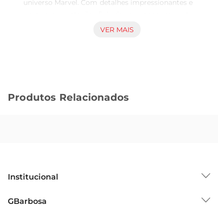
universo Marvel. Com detalhes impressionantes e 
uma representação fiel do personagem, este 
boneco traz à vida a essência do antiherói mais 
VER MAIS
intrigante dos quadrinhos. Ideal para crianças e 
adultos,ele promete proporcionar horas de 
diversão e imaginação.

Design e detalhes impressionantes  

Este boneco apresenta um design 
Produtos Relacionados
cuidadosamente elaborado, com características 
marcantes que capturam a essência do Venom. 
Desde a sua pele negra brilhante até os olhos 
brancos expressivos, cada detalhe foi pensado 
para garantir uma experiência visual impactante. 
A qualidade dos materiais utilizados proporciona 
uma durabilidade que permite que o boneco seja 
Institucional
manuseado com segurança, seja para brincar ou 
para exibir.

Sobre o GBarbosa
GBarbosa
Brincadeiras e histórias sem limites  

Grupo Cencosud
Com o Boneco Hasbro Venom, as possibilidades 