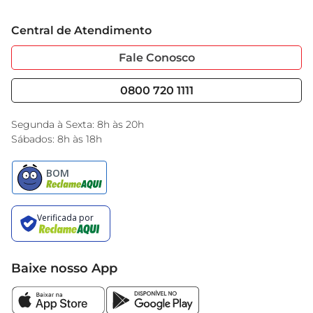
Grupo Cencosud
O Boneco Hasbro Marvel HomemAranha não é 
Trabalhe Conosco
Cartão GBarbosa
apenas um item de coleção
Central de Atendimento
Sobre Privacidade
Garantia Estendida
Portal do Fornecedo
Código de Ética
Fale Conosco
Nossas Lojas
Serviços
Cencosud Media
Blog GBarbosa
0800 720 1111
Black Friday
Encarte do Dia
Segunda à Sexta: 8h às 20h
Sábados: 8h às 18h
Baixe nosso App