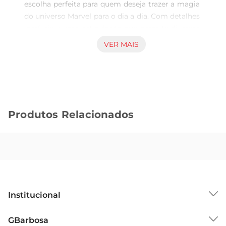
escolha perfeita para quem deseja trazer a magia 
do universo Marvel para o dia a dia. Com detalhes 
incríveis e uma articulação que permite diversas 
poses, este boneco é ideal tanto para brincadeiras 
VER MAIS
quanto para colecionadores. A figura do 
HomemAranha, um dos superheróis mais 
icônicos, promete horas de diversão e 
criatividade, estimulando a imaginação de 
crianças e adultos.

Produtos Relacionados
Design e Detalhes Impressionantes  

Este boneco foi cuidadosamente projetado para 
capturar a essência do HomemAranha. Com 
cores vibrantes e um acabamento que destaca 
seu traje clássico, ele se torna uma peça central 
em qualquer coleção. Os detalhes minuciosos, 
como a teia e o logotipo do herói, fazem com 
Institucional
que cada boneco seja uma representação fiel do 
personagem, encantando os fãs da Marvel.

Sobre o GBarbosa
GBarbosa
Brincadeiras Interativas  
