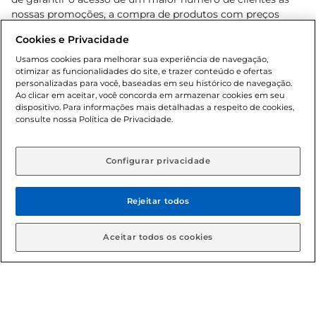
nossas promoções, a compra de produtos com preços
promocionais poderá ter sua quantidade limitada por
Cookies e Privacidade
cliente. Os preços, ofertas e condições são exclusivos para
o e-commerce e válidos durante o dia de hoje, podendo
Usamos cookies para melhorar sua experiência de navegação,
otimizar as funcionalidades do site, e trazer conteúdo e ofertas
sofrer alterações sem prévia notificação. Proibida a venda
personalizadas para você, baseadas em seu histórico de navegação.
de bebidas alcoólicas para menores de 18 anos, conforme
Ao clicar em aceitar, você concorda em armazenar cookies em seu
Lei n.º 8069/90, art. 81, inciso II (Estatuto da Criança e do
dispositivo. Para informações mais detalhadas a respeito de cookies,
Adolescente). Preços e condições exclusivos para o
consulte nossa Política de Privacidade.
www.gbarbosa.com.br
, podendo sofrer alterações sem
aviso prévio. O valor mínimo para as compras on-line é de
R$ 80,00.
Configurar privacidade
Rejeitar todos
© 2026 Copyright. Todos os direitos
reservados Gbarbosa.
Aceitar todos os cookies
Cencosud Brasil Comercial SA.CNPJ sob n° 39.346.861/0350-38 .
Sediada na Av. das Nações Unidas, 12.995, 21º andar, CEP: