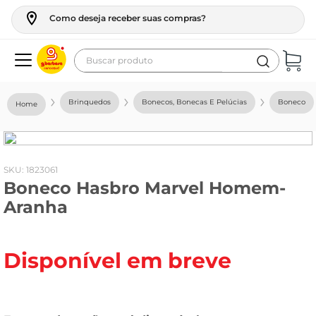
Como deseja receber suas compras?
Buscar produto
Termos mais buscados
Brinquedos
Bonecos, Bonecas E Pelúcias
Boneco
geladeira
maquina lavar
fogao
:
1823061
Boneco Hasbro Marvel Homem-
café
Aranha
cerveja
frango
Disponível em breve
vinho
leite
tv