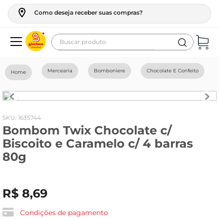
Como deseja receber suas compras?
Buscar produto
Termos mais buscados
Mercearia
Bomboniere
Chocolate E Confeito
geladeira
maquina lavar
fogao
:
1635744
Bombom Twix Chocolate c/
café
Biscoito e Caramelo c/ 4 barras
cerveja
80g
frango
leite
R$
8
,
69
vinho
Condições de pagamento
celular