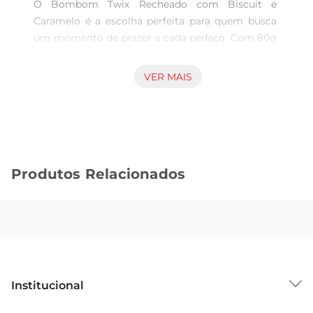
O Bombom Twix Recheado com Biscuit e 
Caramelo é a escolha perfeita para quem busca 
um momento de prazer a cada pedaço. Com 80g 
de pura delícia, este bombom combina a 
crocância do biscuit com o sabor inconfundível 
VER MAIS
do caramelo, envolto por uma camada generosa 
de chocolate. É a combinação ideal para 
satisfazer sua vontade de doce, seja em uma 
pausa no trabalho ou em um momento de 
descontração em casa.

Produtos Relacionados
Qualidade e tradição  

A marca Twix é sinônimo de qualidade e sabor, 
trazendo uma experiência única que remete à 
tradição dos melhores chocolates. Cada bombom 
é cuidadosamente elaborado para garantir que 
você desfrute de uma textura perfeita e um sabor 
equilibrado. O chocolate derrete na boca, 
Institucional
enquanto o caramelo e o biscuit proporcionam 
uma sensação de crocância que torna cada 
Sobre o GBarbosa