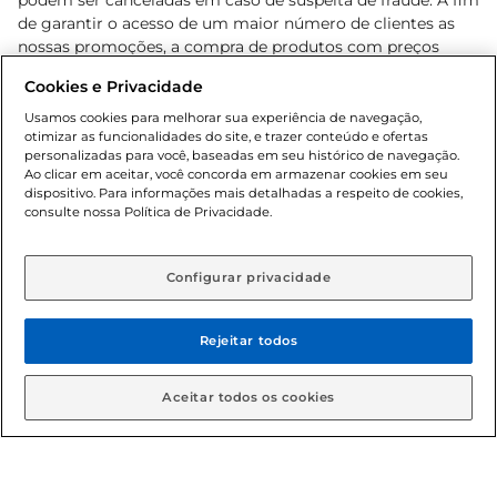
podem ser canceladas em caso de suspeita de fraude. A fim
de garantir o acesso de um maior número de clientes as
nossas promoções, a compra de produtos com preços
promocionais poderá ter sua quantidade limitada por
Cookies e Privacidade
cliente. Os preços, ofertas e condições são exclusivos para
o e-commerce e válidos durante o dia de hoje, podendo
Usamos cookies para melhorar sua experiência de navegação,
otimizar as funcionalidades do site, e trazer conteúdo e ofertas
sofrer alterações sem prévia notificação. Proibida a venda
personalizadas para você, baseadas em seu histórico de navegação.
de bebidas alcoólicas para menores de 18 anos, conforme
Ao clicar em aceitar, você concorda em armazenar cookies em seu
Lei n.º 8069/90, art. 81, inciso II (Estatuto da Criança e do
dispositivo. Para informações mais detalhadas a respeito de cookies,
Adolescente). Preços e condições exclusivos para o
consulte nossa Política de Privacidade.
www.gbarbosa.com.br
, podendo sofrer alterações sem
aviso prévio. O valor mínimo para as compras on-line é de
R$ 80,00.
Configurar privacidade
Rejeitar todos
© 2026 Copyright. Todos os direitos
reservados Gbarbosa.
Aceitar todos os cookies
Cencosud Brasil Comercial SA.CNPJ sob n° 39.346.861/0350-38 .