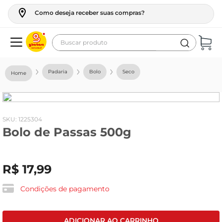
Como deseja receber suas compras?
Buscar produto
Termos mais buscados
Padaria
Bolo
Seco
geladeira
maquina lavar
fogao
:
1225304
Bolo de Passas 500g
café
cerveja
R$
17
,
99
frango
vinho
Condições de pagamento
leite
tv
ADICIONAR AO CARRINHO