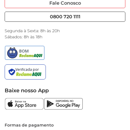
Portal do Fornecedo
Código de Ética
Fale Conosco
preparação fazem do Bolo de Passas uma 
Nossas Lojas
Serviços
escolha confiável para sua mesa.
Cencosud Media
Blog GBarbosa
0800 720 1111
Black Friday
Encarte do Dia
Segunda à Sexta: 8h às 20h
Sábados: 8h às 18h
Baixe nosso App
Formas de pagamento