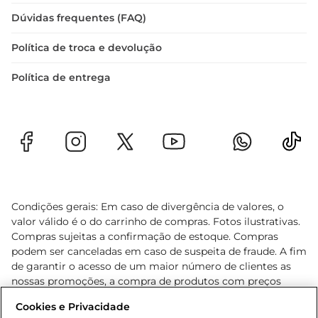
Dúvidas frequentes (FAQ)
Política de troca e devolução
Política de entrega
Condições gerais: Em caso de divergência de valores, o
valor válido é o do carrinho de compras. Fotos ilustrativas.
Compras sujeitas a confirmação de estoque. Compras
podem ser canceladas em caso de suspeita de fraude. A fim
de garantir o acesso de um maior número de clientes as
nossas promoções, a compra de produtos com preços
promocionais poderá ter sua quantidade limitada por
Cookies e Privacidade
cliente. Os preços, ofertas e condições são exclusivos para