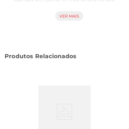
Ideal para acompanhar um café da tarde ou para 
servir em festas e celebrações, este bolo traz a 
combinação perfeita de textura macia e o doce 
VER MAIS
das passas, proporcionando uma experiência 
gastronômica que agrada a todos os paladares.

Ingredientes de Qualidade  

Preparado com ingredientes selecionados, o Bolo 
de Passas é feito com farinha detrigo, açúcar, 
Produtos Relacionados
ovos, manteiga e, claro, passas suculentas que 
adicionam um toque especial à receita. Cada fatia 
é uma explosão de sabor, com a doçura das 
passas equilibrando a leveza da massa. É uma 
escolha que reflete o cuidado e a tradição na sua 
produção.

Versatilidade no Consumo  

Este bolo é perfeito para diferentes ocasiões. 
Pode ser servido em um lanche da tarde, como 
sobremesa após o jantar, ou até mesmo como 
um mimo para receber visitas. Sua embalagem 