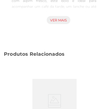
com aipim fresco, este bolo é ideal para 
acompanhar um café da tarde, um lanche ou até 
mesmo como sobremesa em um almoço 
especial. Sua textura macia e sabor marcante 
VER MAIS
tornam cada fatia uma experiência única,perfeita 
para compartilhar com amigos e familiares.

Ingredientes Selecionados para um Sabor 
Inigualável  

Este bolo é preparado com ingredientes de alta 
Produtos Relacionados
qualidade, garantindo um sabor autêntico e uma 
textura irresistível. O aipim, também conhecido 
como mandioca, é o protagonista dessa receita, 
proporcionando umidade e leveza ao bolo. Além 
disso, a combinação com açúcar, ovos e um 
toque de essência de baunilha resulta em um 
doce que agrada a todos os paladares.

Versatilidade na Hora de Servir  

O Bolo Aipim é extremamente versátil e pode ser 
servido de diversas maneiras. Experimente 