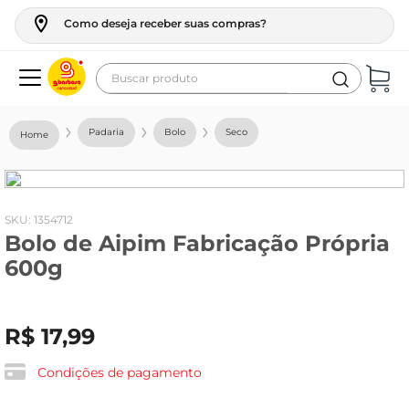
Como deseja receber suas compras?
Buscar produto
Termos mais buscados
Padaria
Bolo
Seco
geladeira
maquina lavar
fogao
:
1354712
Bolo de Aipim Fabricação Própria
café
600g
cerveja
frango
R$
17
,
99
leite
vinho
Condições de pagamento
leite pó