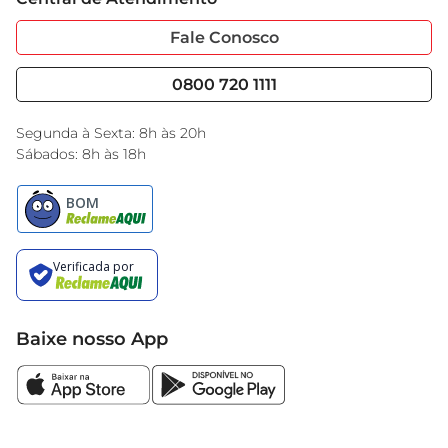
Sobre Privacidade
Garantia Estendida
bolo feito com carinho e tradição.
Portal do Fornecedo
Código de Ética
Fale Conosco
Nossas Lojas
Serviços
Cencosud Media
Blog GBarbosa
0800 720 1111
Black Friday
Encarte do Dia
Segunda à Sexta: 8h às 20h
Sábados: 8h às 18h
Baixe nosso App