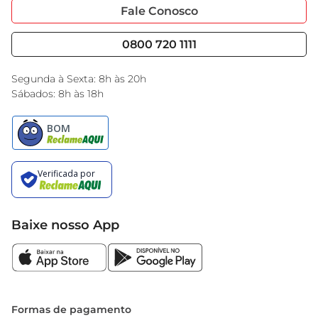
Portal do Fornecedo
Código de Ética
Fale Conosco
Nossas Lojas
Serviços
Cencosud Media
Blog GBarbosa
0800 720 1111
Black Friday
Encarte do Dia
Segunda à Sexta: 8h às 20h
Sábados: 8h às 18h
Baixe nosso App
Formas de pagamento