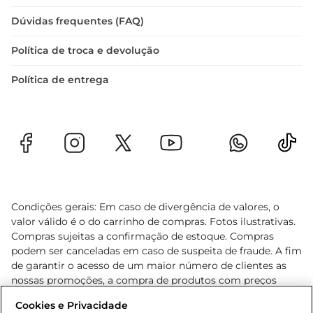
Dúvidas frequentes (FAQ)
Política de troca e devolução
Política de entrega
Condições gerais: Em caso de divergência de valores, o
valor válido é o do carrinho de compras. Fotos ilustrativas.
Compras sujeitas a confirmação de estoque. Compras
podem ser canceladas em caso de suspeita de fraude. A fim
de garantir o acesso de um maior número de clientes as
nossas promoções, a compra de produtos com preços
promocionais poderá ter sua quantidade limitada por
Cookies e Privacidade
cliente. Os preços, ofertas e condições são exclusivos para