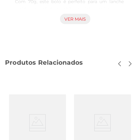
Com 70g, este bolo é perfeito para um lanche 
rápido, um caféda manhã especial ou até mesmo 
para acompanhar aquele momento de 
VER MAIS
descontração com amigos e família. Sua textura 
macia e sabor intenso de chocolate fazem dele 
uma escolha que agrada a todos os paladares.

Ingredientes de Qualidade  

Produzido com ingredientes selecionados, o Bolo 
Produtos Relacionados
Ana Maria traz o verdadeiro gosto do chocolate 
em cada pedaço. A receita é elaborada para 
garantir um equilíbrio perfeito entre a doçura e a 
umidade, resultando em uma experiência 
gustativa que remete às melhores lembranças de 
infância. É uma opção que pode ser apreciada 
pura ou acompanhada de um café, chá ou até 
mesmo uma bola de sorvete.

Praticidade e Versatilidade  

Em embalagens individuais, o Bolo Ana Maria é 
fácil de levar para qualquer lugar. Seja na bolsa, 