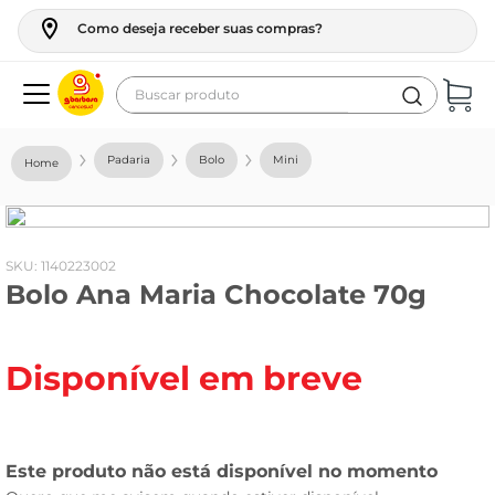
Como deseja receber suas compras?
Buscar produto
Termos mais buscados
Padaria
Bolo
Mini
geladeira
maquina lavar
fogao
:
1140223002
Bolo Ana Maria Chocolate 70g
café
cerveja
Disponível em breve
frango
vinho
leite
tv