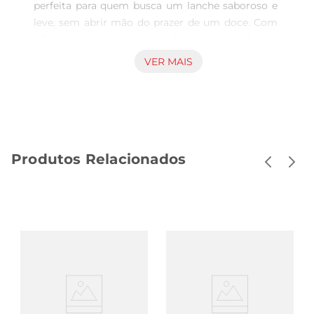
perfeita para quem busca um lanche saboroso e 
leve, sem abrir mão do prazer de um doce. Com 
40g de pura delícia, esse bolinho é ideal para 
acompanhar o café da manhã, o lanche da tarde 
VER MAIS
ou até mesmo para um momento de pausa 
durante o dia. Sua receita foi cuidadosamente 
elaborada para proporcionar um sabor irresistível, 
permitindo que você desfrute de um doce sem se 
preocupar com a ingestão de açúcar.

Produtos Relacionados
Sabor Intenso de Chocolate  

Com um recheio de chocolate que derrete na 
boca, o Bolinho Suavipan traz uma experiência 
gustativa única. Cada mordida é uma explosão de 
sabor que agrada tanto os amantes de chocolate 
quanto aqueles que desejam uma opção mais 
saudável. O equilíbrio entre o sabor e a textura 
macia faz deste bolinho uma escolha irresistível 
para quem busca um doce que não comprometa 
a dieta.
