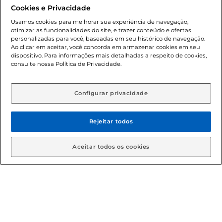
promocionais poderá ter sua quantidade limitada por
Cookies e Privacidade
cliente. Os preços, ofertas e condições são exclusivos para
o e-commerce e válidos durante o dia de hoje, podendo
Usamos cookies para melhorar sua experiência de navegação,
otimizar as funcionalidades do site, e trazer conteúdo e ofertas
sofrer alterações sem prévia notificação. Proibida a venda
personalizadas para você, baseadas em seu histórico de navegação.
de bebidas alcoólicas para menores de 18 anos, conforme
Ao clicar em aceitar, você concorda em armazenar cookies em seu
Lei n.º 8069/90, art. 81, inciso II (Estatuto da Criança e do
dispositivo. Para informações mais detalhadas a respeito de cookies,
Adolescente). Preços e condições exclusivos para o
consulte nossa Política de Privacidade.
www.gbarbosa.com.br
, podendo sofrer alterações sem
aviso prévio. O valor mínimo para as compras on-line é de
R$ 80,00.
Configurar privacidade
Rejeitar todos
© 2026 Copyright. Todos os direitos
reservados Gbarbosa.
Aceitar todos os cookies
Cencosud Brasil Comercial SA.CNPJ sob n° 39.346.861/0350-38 .
Sediada na Av. das Nações Unidas, 12.995, 21º andar, CEP:
04.578-000, Bairro Brooklin Paulista, na cidade de São Paulo -
SP.