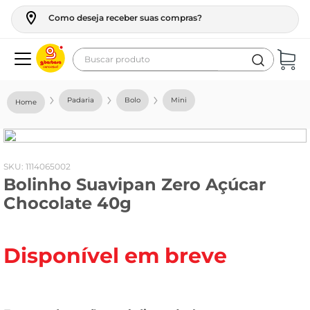
Como deseja receber suas compras?
Buscar produto
Termos mais buscados
Padaria
Bolo
Mini
geladeira
maquina lavar
fogao
:
1114065002
Bolinho Suavipan Zero Açúcar
café
Chocolate 40g
cerveja
frango
Disponível em breve
leite
vinho
leite pó