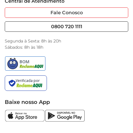
saúde.
Central de Atendimento
Sobre Privacidade
Garantia Estendida
Portal do Fornecedo
Código de Ética
Fale Conosco
Nossas Lojas
Serviços
Cencosud Media
Blog GBarbosa
0800 720 1111
Black Friday
Encarte do Dia
Segunda à Sexta: 8h às 20h
Sábados: 8h às 18h
Baixe nosso App