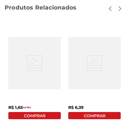
Produtos Relacionados
Bolinho Vitarella
Bolinho Suavipan Zero
Treloso Brigadeiro Com
Açúcar Red Velvet C/
Recheio De Chocolate
Cream Cheese 40g
40g
R$
1
,
65
R$
6
,
39
no Pix