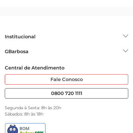
Institucional
Sobre o GBarbosa
GBarbosa
Grupo Cencosud
Trabalhe Conosco
Cartão GBarbosa
Central de Atendimento
Sobre Privacidade
Garantia Estendida
Portal do Fornecedo
Código de Ética
Fale Conosco
Nossas Lojas
Serviços
Cencosud Media
Blog GBarbosa
0800 720 1111
Black Friday
Encarte do Dia
Segunda à Sexta: 8h às 20h
Sábados: 8h às 18h