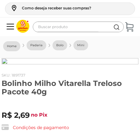
Como deseja receber suas compras?
Buscar produto
Termos mais buscados
Padaria
Bolo
Mini
geladeira
maquina lavar
fogao
:
1891737
Bolinho Milho Vitarella Treloso
café
Pacote 40g
cerveja
frango
R$
2
,
69
no Pix
vinho
leite
Condições de pagamento
tv