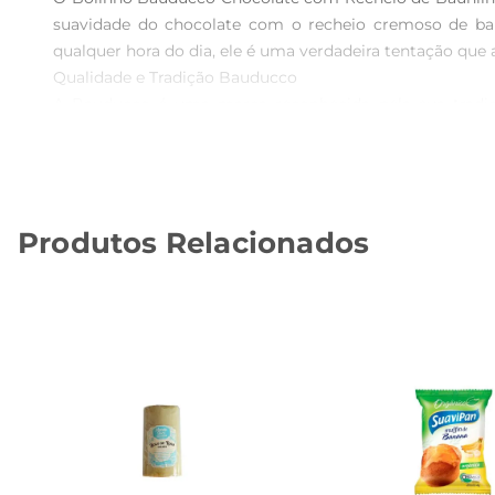
suavidade do chocolate com o recheio cremoso de bau
qualquer hora do dia, ele é uma verdadeira tentação que a
Qualidade e Tradição Bauducco  

A Bauducco é uma marca reconhecida pela sua tradiçã
garantindo um sabor autêntico e uma textura macia. A
compromisso da marca em oferecer produtos que encan
Versatilidade no Consumo  

Este bolinho é perfeito para diversas ocasiões. Seja
Produtos Relacionados
adapta a qualquer situação. Além disso, sua embalagem pr
passeios.

Informações Técnicas  

 Peso: 40g  

 Sabor: Chocolate com recheio de baunilha  

 Embalagem: Prática e fácil de transportar