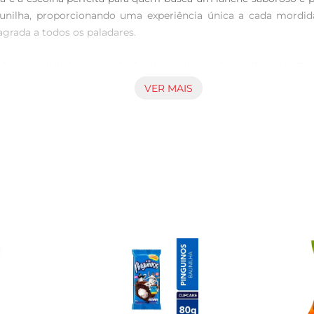
nilha, proporcionando uma experiência única a cada mordid
grada a todos os paladares.

o e qualidade na produção de produtos de panificação. Cada
 combinação do chocolate com o recheio de baunilha é result
VER MAIS
tam.

 para um lanche rápido, um momento de descontração com amigo
ática facilita o transporte, permitindo que você leve essa del