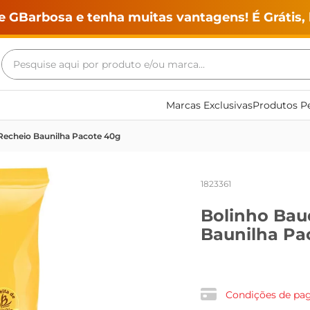
e GBarbosa e tenha muitas vantagens! É Grátis, 
Pesquise aqui por produto e/ou marca...
Termos mais buscados
Marcas Exclusivas
Produtos Pe
geladeira
echeio Baunilha Pacote 40g
maquina lavar
fogao
1823361
café
Bolinho Bau
cerveja
Baunilha Pa
frango
leite
vinho
Condições de p
leite pó