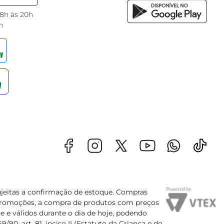
 8h às 20h
h
sujeitas a confirmação de estoque. Compras
s promoções, a compra de produtos com preços
e e válidos durante o dia de hoje, podendo
90, art. 81, inciso II (Estatuto da Criança e do