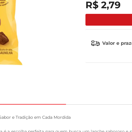
R$
2
,
79
tv
Valor e pra
abor e Tradição em Cada Mordida

é a escolha perfeita para quem busca um lanche saboroso e pr