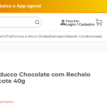
baixe o App agora!
rini
TVs
Fornos e Micro-Ondas
Eletroportáteis
Ar Condicionado
ducco Chocolate com Recheio
cote 40g
agamento