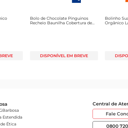
nico
Bolo de Chocolate Pinguinos
Bolinho Su
Recheio Baunilha Cobertura de
Orgânico L
Chocolate 80g
 BREVE
DISPONÍVEL EM BREVE
DISPO
Central de At
osa
 GBarbosa
Fale Con
a Estendida
de Ética
0800 720 