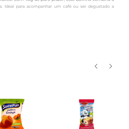
a. Ideal para acompanhar um café ou ser degustado a 
 bolinho é elaborado com ingredientes selecionados, 
ado de anos de experiência e dedicação, refletindo o 
s ou até mesmo como um agrado para a família, ele se 
ícia para onde quiser, seja no trabalho, na escola ou em 