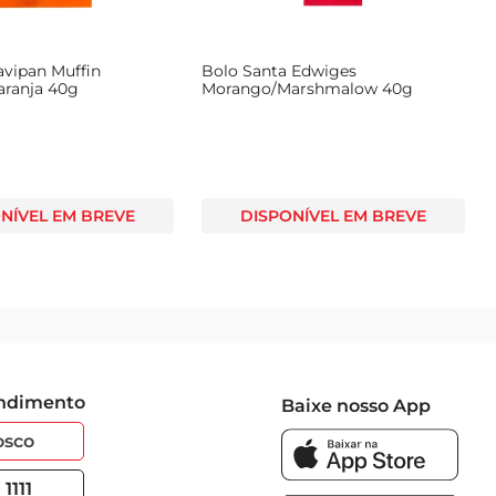
avipan Muffin
Bolo Santa Edwiges
aranja 40g
Morango/Marshmalow 40g
NÍVEL EM BREVE
DISPONÍVEL EM BREVE
endimento
Baixe nosso App
osco
1111