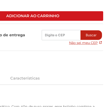
ADICIONAR AO CARRINHO
zo de entrega
Buscar
Não sei meu CEP
Características
ático. Com 40g de puro prazer, esse bolinho combina a 