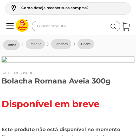
Como deseja receber suas compras?
Buscar produto
Termos mais buscados
Padaria
Lanches
Doces
geladeira
maquina lavar
fogao
:
1098685006
Bolacha Romana Aveia 300g
café
cerveja
Disponível em breve
frango
leite
vinho
leite pó