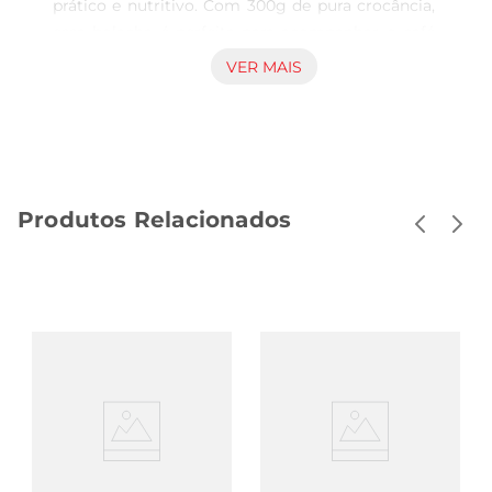
prático e nutritivo. Com 300g de pura crocância, 
essa bolacha é perfeita para acompanhar o café 
da manhã, um lanche da tarde ou até mesmo 
VER MAIS
para um momento de pausa durante o dia. Feita 
com aveia, um ingrediente conhecido por suas 
propriedades benéficas à saúde, ela traz um sabor 
leve e uma textura irresistível.

Benefícios da aveia  

Produtos Relacionados
A aveia éum grão rico em fibras, que contribui 
para a saúde digestiva e proporciona uma 
sensação de saciedade. Além disso, ela é uma 
excelente fonte de vitaminas e minerais, 
essenciais para o bom funcionamento do 
organismo. Ao escolher a Bolacha Romana de 
Aveia, você estáoptando por um produto que 
combina sabor e nutrição, ideal para quem se 
preocupa com a alimentação.

Versatilidade no consumo  

Essa bolacha pode ser consumida de diversas 