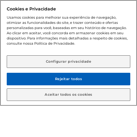
Dúvidas frequentes (FAQ)
Cookies e Privacidade
Política de troca e devolução
Usamos cookies para melhorar sua experiência de navegação,
otimizar as funcionalidades do site, e trazer conteúdo e ofertas
Política de entrega
personalizadas para você, baseadas em seu histórico de navegação.
Ao clicar em aceitar, você concorda em armazenar cookies em seu
dispositivo. Para informações mais detalhadas a respeito de cookies,
consulte nossa Política de Privacidade.
Configurar privacidade
Rejeitar todos
Condições gerais: Em caso de divergência de valores, o
valor válido é o do carrinho de compras. Fotos ilustrativas.
Aceitar todos os cookies
Compras sujeitas a confirmação de estoque. Compras
podem ser canceladas em caso de suspeita de fraude. A fim
de garantir o acesso de um maior número de clientes as
nossas promoções, a compra de produtos com preços
promocionais poderá ter sua quantidade limitada por
cliente. Os preços, ofertas e condições são exclusivos para
o e-commerce e válidos durante o dia de hoje, podendo