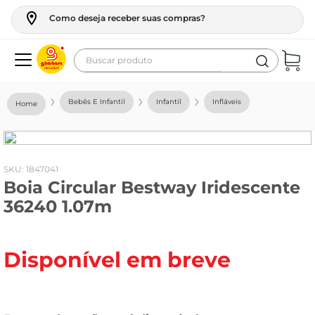
Como deseja receber suas compras?
Buscar produto
Termos mais buscados
Bebês E Infantil
Infantil
Infláveis
geladeira
maquina lavar
fogao
:
1847041
Boia Circular Bestway Iridescente
café
36240 1.07m
cerveja
frango
Disponível em breve
leite
vinho
leite pó