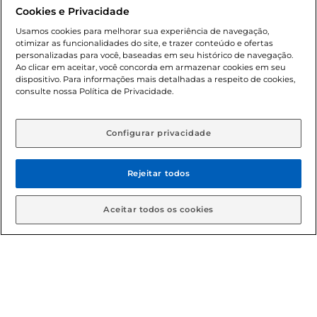
promocionais poderá ter sua quantidade limitada por
Cookies e Privacidade
cliente. Os preços, ofertas e condições são exclusivos para
o e-commerce e válidos durante o dia de hoje, podendo
Usamos cookies para melhorar sua experiência de navegação,
otimizar as funcionalidades do site, e trazer conteúdo e ofertas
sofrer alterações sem prévia notificação. Proibida a venda
personalizadas para você, baseadas em seu histórico de navegação.
de bebidas alcoólicas para menores de 18 anos, conforme
Ao clicar em aceitar, você concorda em armazenar cookies em seu
Lei n.º 8069/90, art. 81, inciso II (Estatuto da Criança e do
dispositivo. Para informações mais detalhadas a respeito de cookies,
Adolescente). Preços e condições exclusivos para o
consulte nossa Política de Privacidade.
www.gbarbosa.com.br
, podendo sofrer alterações sem
aviso prévio. O valor mínimo para as compras on-line é de
R$ 80,00.
Configurar privacidade
Rejeitar todos
© 2026 Copyright. Todos os direitos
reservados Gbarbosa.
Aceitar todos os cookies
Cencosud Brasil Comercial SA.CNPJ sob n° 39.346.861/0350-38 .
Sediada na Av. das Nações Unidas, 12.995, 21º andar, CEP:
04.578-000, Bairro Brooklin Paulista, na cidade de São Paulo -
SP.