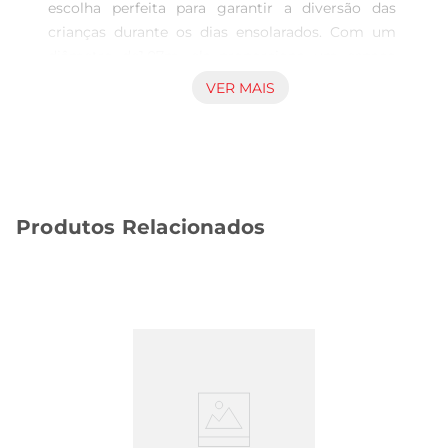
escolha perfeita para garantir a diversão das 
crianças durante os dias ensolarados. Com um 
diâmetro de1.07m, ela proporciona um espaço 
confortável para que os pequenos possam relaxar 
VER MAIS
e brincar na água. Seu design iridescente não 
apenas encanta, mas também se destaca em 
qualquer ambiente aquático, tornando os 
momentos de lazer ainda mais especiais.

Conforto e praticidade  

Produtos Relacionados
Feita com material resistente, a boia é ideal para 
uso em piscinas, praias ou lagos. Seu formato 
circular oferece estabilidade, permitindo que as 
crianças se divirtam com segurança. Além disso, 
a boia é leve e fácil de transportar, facilitando o 
manuseio e o armazenamento. É uma ótima 
opção para passeios em família, garantindo que a 
diversão esteja sempre à mão.

Segurança em primeiro lugar  

A segurança das crianças é uma prioridade, e a 