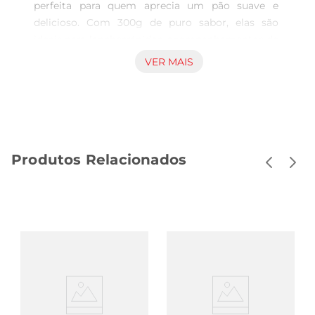
perfeita para quem aprecia um pão suave e 
delicioso. Com 300g de puro sabor, elas são 
ideais para lanchesrápidos, acompanhamentos de 
refeições ou até mesmo para saborear com uma 
VER MAIS
manteiga derretida no café da manhã. O sabor 
lácteo delas torna a experiência ainda mais 
prazerosa, agradando a todos, desde as crianças 
até os adultos.

Qualidade Seven Boys A marca Seven Boys é 
Produtos Relacionados
reconhecida por sua tradição em oferecer 
produtos de panificação de alta qualidade. As 
bisnaguinhas são elaboradas com ingredientes 
selecionados, garantindo um resultado que 
combina textura leve e umidade ideal, resultando 
em um pão que não esfarela e que pode ser 
facilmente recheado ou consumido puro.

Perfeitas para diversas ocasiões Apesar de serem 
ótimas para o dia a dia, as bisnaguinhas também 
são práticas para ocasiões especiais, como festas 