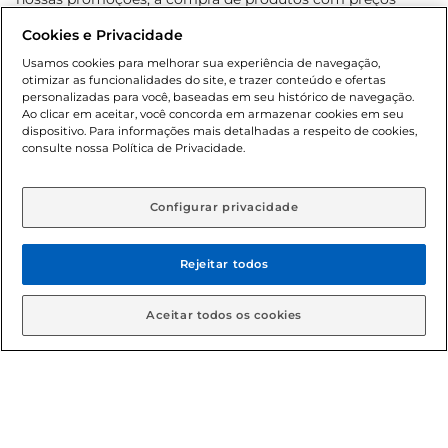
promocionais poderá ter sua quantidade limitada por
Cookies e Privacidade
cliente. Os preços, ofertas e condições são exclusivos para
o e-commerce e válidos durante o dia de hoje, podendo
Usamos cookies para melhorar sua experiência de navegação,
otimizar as funcionalidades do site, e trazer conteúdo e ofertas
sofrer alterações sem prévia notificação. Proibida a venda
personalizadas para você, baseadas em seu histórico de navegação.
de bebidas alcoólicas para menores de 18 anos, conforme
Ao clicar em aceitar, você concorda em armazenar cookies em seu
Lei n.º 8069/90, art. 81, inciso II (Estatuto da Criança e do
dispositivo. Para informações mais detalhadas a respeito de cookies,
Adolescente). Preços e condições exclusivos para o
consulte nossa Política de Privacidade.
www.gbarbosa.com.br
, podendo sofrer alterações sem
aviso prévio. O valor mínimo para as compras on-line é de
R$ 80,00.
Configurar privacidade
Rejeitar todos
© 2026 Copyright. Todos os direitos
reservados Gbarbosa.
Aceitar todos os cookies
Cencosud Brasil Comercial SA.CNPJ sob n° 39.346.861/0350-38 .
Sediada na Av. das Nações Unidas, 12.995, 21º andar, CEP:
04.578-000, Bairro Brooklin Paulista, na cidade de São Paulo -