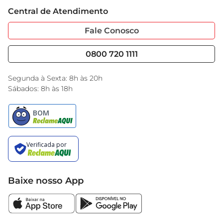
Trabalhe Conosco
Cartão GBarbosa
Central de Atendimento
Sobre Privacidade
Garantia Estendida
Portal do Fornecedo
Código de Ética
Fale Conosco
Nossas Lojas
Serviços
Cencosud Media
Blog GBarbosa
0800 720 1111
Black Friday
Encarte do Dia
Segunda à Sexta: 8h às 20h
Sábados: 8h às 18h
Baixe nosso App