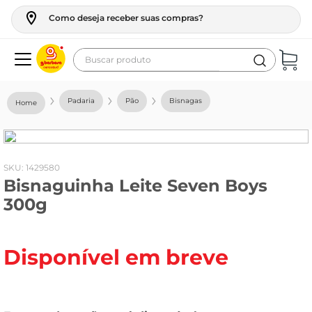
Como deseja receber suas compras?
Buscar produto
Termos mais buscados
Padaria
Pão
Bisnagas
geladeira
maquina lavar
fogao
:
1429580
Bisnaguinha Leite Seven Boys
café
300g
cerveja
frango
Disponível em breve
leite
vinho
leite pó