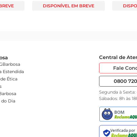
 BREVE
DISPONÍVEL EM BREVE
DISPO
Central de At
osa
 GBarbosa
Fale Con
a Estendida
de Ética
0800 720 
s
Segunda à Sexta:
Barbosa
Sábados: 8h às 18
 do Dia