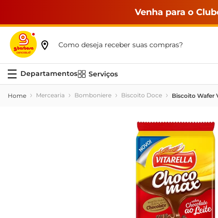
Venha para o Club
Como deseja receber suas compras?
Serviços
Mercearia
Bomboniere
Biscoito Doce
Biscoito Wafer 