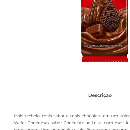
Descrição
Mais recheio, mais sabor e mais chocolate em um único wa
Wafer Chocomax sabor Chocolate ao Leite, com mais lei
embalagem. Uma verdadeira explosão de sabor em umave