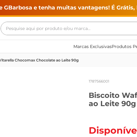
e GBarbosa e tenha muitas vantagens! É Grátis, 
Pesquise aqui por produto e/ou marca...
Termos mais buscados
Marcas Exclusivas
Produtos Pe
geladeira
Vitarella Chocomax Chocolate ao Leite 90g
maquina lavar
fogao
1787566001
café
Biscoito Wa
cerveja
ao Leite 90g
frango
leite
vinho
Disponíve
leite pó