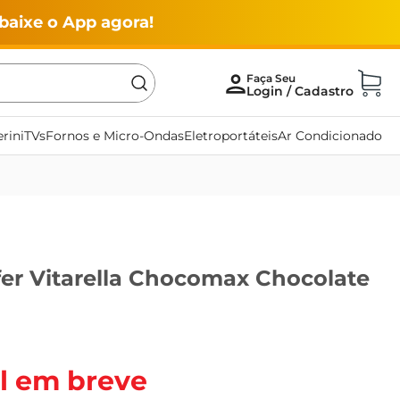
baixe o App agora!
rini
TVs
Fornos e Micro-Ondas
Eletroportáteis
Ar Condicionado
fer Vitarella Chocomax Chocolate
l em breve