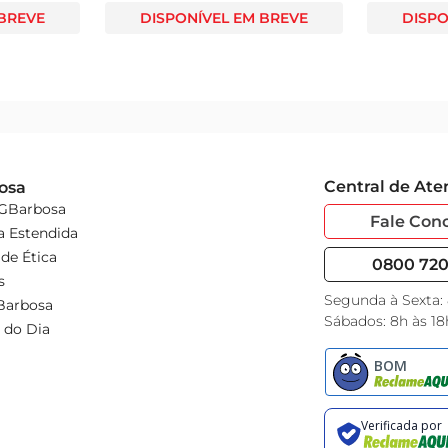
 BREVE
DISPONÍVEL EM BREVE
DISPO
Central de At
osa
 GBarbosa
Fale Con
a Estendida
de Ética
0800 720 
s
Segunda à Sexta:
Barbosa
Sábados: 8h às 18
 do Dia