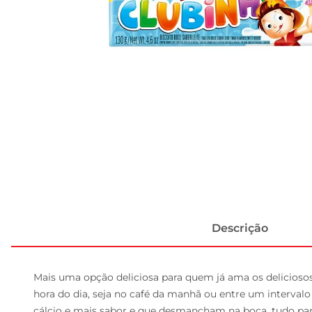
Descrição
Mais uma opção deliciosa para quem já ama os deliciosos 
hora do dia, seja no café da manhã ou entre um interval
cálcio e mais sabor e que desmancham na boca, tudo par