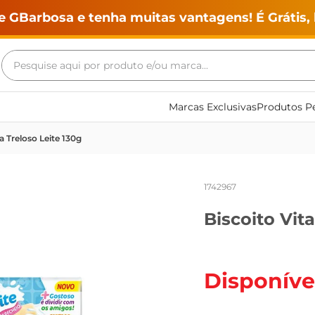
e GBarbosa e tenha muitas vantagens! É Grátis, 
Pesquise aqui por produto e/ou marca...
Termos mais buscados
Marcas Exclusivas
Produtos Pe
geladeira
la Treloso Leite 130g
maquina lavar
fogao
1742967
café
Biscoito Vita
cerveja
frango
vinho
Disponíve
leite
tv