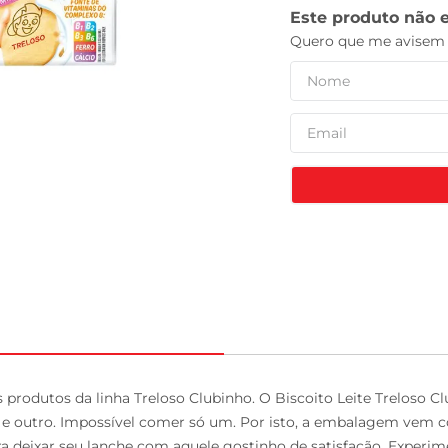
leite pó
produtos da linha Treloso Clubinho. O Biscoito Leite Treloso C
o e outro. Impossível comer só um. Por isto, a embalagem vem c
a deixar seu lanche com aquele gostinho de satisfação. Experim