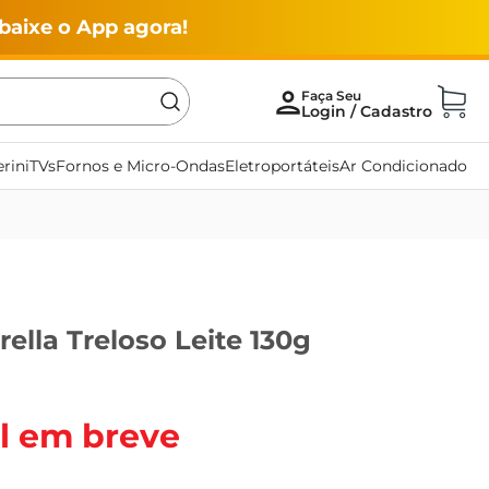
baixe o App agora!
rini
TVs
Fornos e Micro-Ondas
Eletroportáteis
Ar Condicionado
rella Treloso Leite 130g
l em breve