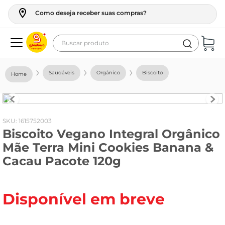
Como deseja receber suas compras?
Buscar produto
Termos mais buscados
Saudáveis
Orgânico
Biscoito
geladeira
maquina lavar
fogao
:
1615752003
Biscoito Vegano Integral Orgânico
café
Mãe Terra Mini Cookies Banana &
cerveja
Cacau Pacote 120g
frango
leite
Disponível em breve
vinho
leite pó