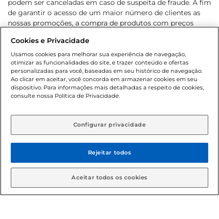
podem ser canceladas em caso de suspeita de fraude. A fim
princípios da Mãe Terra são: 1. Alimentos 
de garantir o acesso de um maior número de clientes as
gostosos, feitos com afeto
nossas promoções, a compra de produtos com preços
promocionais poderá ter sua quantidade limitada por
Cookies e Privacidade
cliente. Os preços, ofertas e condições são exclusivos para
o e-commerce e válidos durante o dia de hoje, podendo
Usamos cookies para melhorar sua experiência de navegação,
otimizar as funcionalidades do site, e trazer conteúdo e ofertas
sofrer alterações sem prévia notificação. Proibida a venda
personalizadas para você, baseadas em seu histórico de navegação.
de bebidas alcoólicas para menores de 18 anos, conforme
Ao clicar em aceitar, você concorda em armazenar cookies em seu
Lei n.º 8069/90, art. 81, inciso II (Estatuto da Criança e do
dispositivo. Para informações mais detalhadas a respeito de cookies,
Adolescente). Preços e condições exclusivos para o
consulte nossa Política de Privacidade.
www.gbarbosa.com.br
, podendo sofrer alterações sem
aviso prévio. O valor mínimo para as compras on-line é de
R$ 80,00.
Configurar privacidade
Rejeitar todos
© 2026 Copyright. Todos os direitos
reservados Gbarbosa.
Aceitar todos os cookies
Cencosud Brasil Comercial SA.CNPJ sob n° 39.346.861/0350-38 .