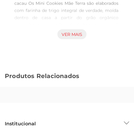
cacau Os Mini Cookies Mãe Terra são elaborados 
com farinha de trigo integral de verdade, moída 
dentro de casa a partir do grão orgânico 
inteirinho, preservando tudo de bom que tem ali 
Cookies integrais preparado com ingredientes 
VER MAIS
pouco processados, masmuito nutritivos, rico em 
fibras, vitaminas e minerais muito importantes 
para o funcionamento do nosso organismo Livres 
de ingredientes geneticamente modificados, 
corantes, açúcar branco e adoçantes artificiais. É 
Produtos Relacionados
um biscoito integral e orgânico, privilegiando 
ospequenos agricultores brasileiros Os Mini 
Cookies Integrais Mãe Terra Banana  Cacau 
podem ser consumidos a qualquer momento do 
dia,como uma boa opção de snack saudável, 
mais leve e prático para levar para onde quiser 
Nós, mãeterráqueos, acreditamos que a 
Institucional
mudançacomeça pelo nosso prato. Por isso, 
temos paixão em produzir alimentos naturais, 