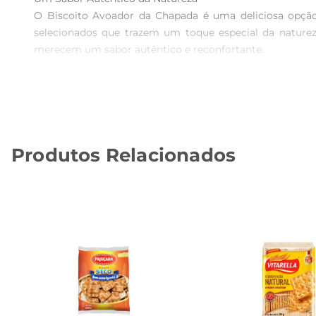
O Biscoito Avoador da Chapada é uma deliciosa opção
selecionados que trazem um toque especial da naturez
merecem um sabor autêntico e reconfortante.

Textura e Sabor que Encantam  

Cada mordida no Biscoito Avoador revela uma textura le
salgado faz com que esse biscoito seja irresistível, agr
no lanche da tarde ou como um petisco durante momento
Produtos Relacionados
Praticidade para o Seu Dia a Dia  

Em sua embalagem de 100g, o Biscoito Avoador é fáci
praticidade permite que você tenha sempre à mão um lan
e familiares, tornando qualquer momento ainda mais espe
Ingredientes de Qualidade  

Este biscoito é produzido com ingredientes cuidadosam
optar pelo Biscoito Avoador da Chapada, você está escol