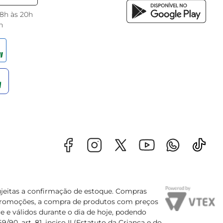
 8h às 20h
h
sujeitas a confirmação de estoque. Compras
s promoções, a compra de produtos com preços
e e válidos durante o dia de hoje, podendo
90, art. 81, inciso II (Estatuto da Criança e do