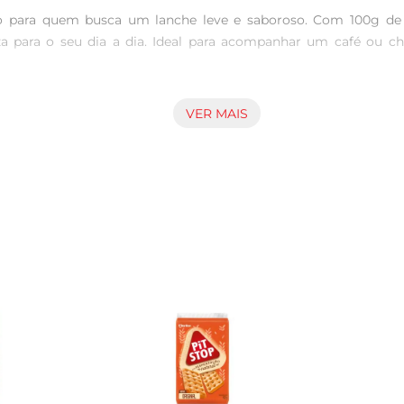
 para quem busca um lanche leve e saboroso. Com 100g de pur
a para o seu dia a dia. Ideal para acompanhar um café ou ch
VER MAIS
ve e crocante, que se desfaz na boca, proporcionando uma expe
adando a todos os paladares. É uma opção versátil que pode ser 
s de descontração.

l de transportar, tornando-se um excelente companheiro pa
che saboroso e nutritivo, sem abrir mão da qualidade. Além d
cial.

ente escolhidos, garantindo não apenas um sabor incrível, mas
hendo um produto que respeita a tradição e a qualidade, trazen