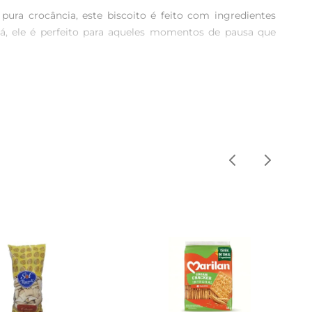
a crocância, este biscoito é feito com ingredientes 
á, ele é perfeito para aqueles momentos de pausa que 
riência gustativa única. O equilíbrio entre o doce e o 
saboreada a qualquer hora do dia, seja no café da manhã, 
ra viagens, passeios ou mesmo para ter em casa. Sua 
isso, a embalagem é ideal para compartilhar com amigos 
 também uma opção mais saudável para o seu lanche. Ao 
do o melhor da gastronomia local para a sua mesa.