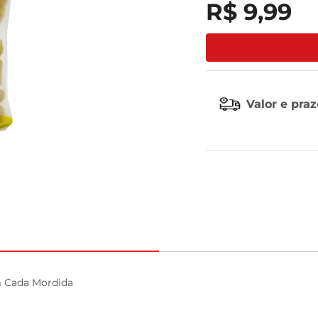
R$
9
,
99
tv
Valor e pra
 Cada Mordida
