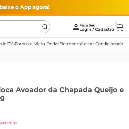
baixe o App agora!
rini
TVs
Fornos e Micro-Ondas
Eletroportáteis
Ar Condicionado
pioca Avoador da Chapada Queijo e
0g
agamento