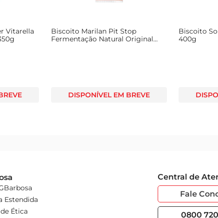
 Vitarella
Biscoito Marilan Pit Stop
Biscoito S
350g
Fermentação Natural Original
400g
Pacote 162g c/ 6 de 27g Cada
 BREVE
DISPONÍVEL EM BREVE
DISPO
Central de At
osa
 GBarbosa
Fale Con
a Estendida
de Ética
0800 720 