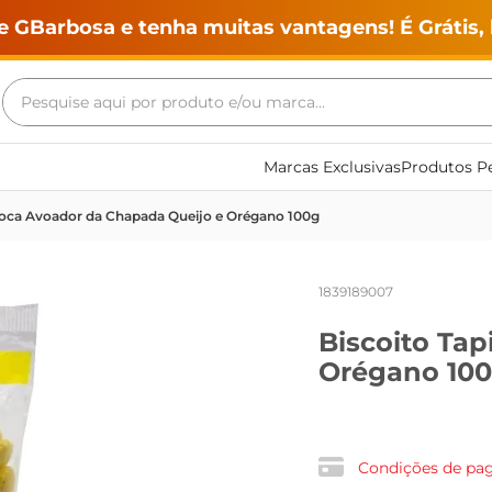
e GBarbosa e tenha muitas vantagens! É Grátis, 
Pesquise aqui por produto e/ou marca...
Termos mais buscados
Marcas Exclusivas
Produtos Pe
geladeira
ioca Avoador da Chapada Queijo e Orégano 100g
maquina lavar
fogao
1839189007
café
Biscoito Ta
cerveja
Orégano 10
frango
leite
vinho
Condições de p
leite pó