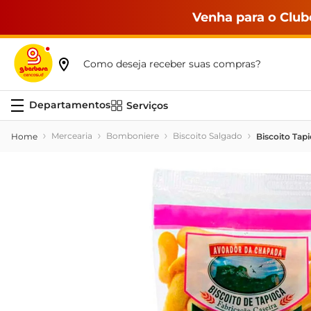
Venha para o Club
Como deseja receber suas compras?
Serviços
Mercearia
Bomboniere
Biscoito Salgado
Biscoito Tap