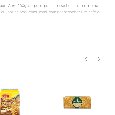
or. Com 100g de puro prazer, esse biscoito combina a 
ulinárias brasileiras. Ideal para acompanhar um café ou 
sabor autêntico da cebola, sem adição de conservantes 
 opção que combina sabor e qualidade, perfeita para quem 
nhamento em refeições, como saladas ou sopas, trazendo 
 o trabalho, escola ou passeios, garantindo que o sabor 
 e nutrição. Com informações nutricionais que atendem 
frute de um momento de prazer sem culpa.
