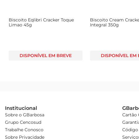
Aproveite o sabor autêntico e a crocância do Biscuit A
Biscoito Eqlibri Cracker Toque
Biscoito Cream Cracke
Limao 45g
Integral 350g
DISPONÍVEL EM BREVE
DISPONÍVEL EM
Institucional
GBarb
Sobre o GBarbosa
Cartão
Grupo Cencosud
Garanti
Trabalhe Conosco
Código 
Sobre Privacidade
Serviço