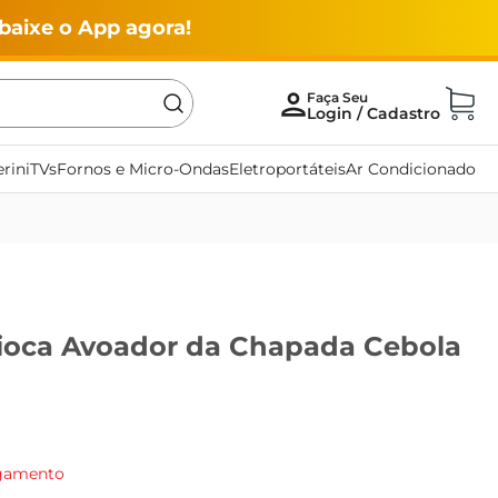
baixe o App agora!
rini
TVs
Fornos e Micro-Ondas
Eletroportáteis
Ar Condicionado
pioca Avoador da Chapada Cebola
agamento