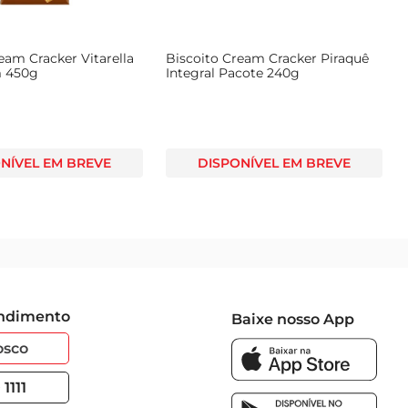
mentos especiais!
eam Cracker Vitarella
Biscoito Cream Cracker Piraquê
m 450g
Integral Pacote 240g
NÍVEL EM BREVE
DISPONÍVEL EM BREVE
endimento
Baixe nosso App
osco
1111