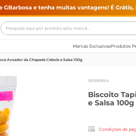
e GBarbosa e tenha muitas vantagens! É Grátis, 
Pesquise aqui por produto e/ou marca...
Termos mais buscados
Marcas Exclusivas
Produtos Pe
geladeira
ioca Avoador da Chapada Cebola e Salsa 100g
maquina lavar
fogao
1839189004
café
Biscoito Ta
cerveja
e Salsa 100g
frango
vinho
leite
Condições de p
tv