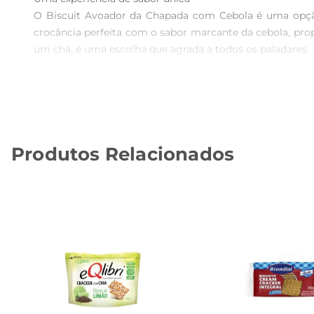
O Biscuit Avoador da Chapada com Cebola é uma opção 
crocância perfeita com o sabor marcante da cebola, prop
um chá, é uma escolha que agrada a todos os paladares.

Ingredientes selecionados para qualidade  

Produzido com ingredientes de alta qualidade, o Biscu
artificiais. Cada mordida revela a textura leve e crocan
se preocupa com a alimentação.

Produtos Relacionados
Versatilidade no seu dia a dia  

Esse biscoito pode ser utilizado de diversas maneiras.
um toque especial e crocante. Sua embalagem prática fac
esteja sempre à mão.

Informações nutricionais  

O Biscuit Avoador da Chapada com Cebola é uma escolha
às necessidades do dia a dia, ele se destaca como um l