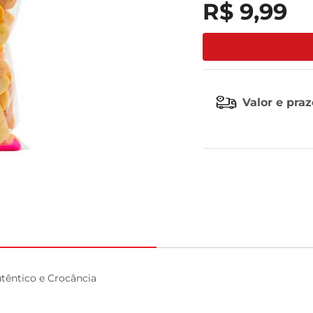
R$
9
,
99
leite pó
Valor e pra
êntico e Crocância
