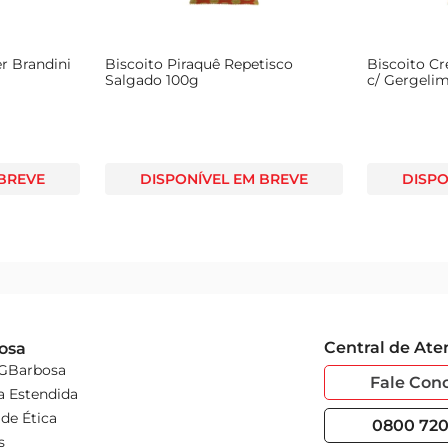
voador da Chapada com Cebola e transforme seus lanches em mo
r Brandini
Biscoito Piraquê Repetisco
Biscoito Cr
Salgado 100g
c/ Gergeli
 BREVE
DISPONÍVEL EM BREVE
DISPO
Central de At
osa
 GBarbosa
Fale Con
a Estendida
de Ética
0800 720 
s