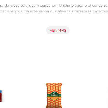
deliciosa para quem busca um lanche prático e cheio de sab
orcionando uma experiência gustativa que remete às tradições c
VER MAIS
it Avoador da Chapada é feito com uma receita que valoriza o 
te, tornando-o um lanche ideal para qualquer hora do dia. É uma
 Além de ser um excelente lanche, pode ser servido como acompa
ilita o transporte, permitindo que você leve essa delícia para
 consciente, pois oferece uma combinação equilibrada de sabor
anche que não compromete a sua dieta, permitindo que você des