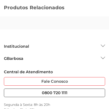
Produtos Relacionados
Institucional
Sobre o GBarbosa
GBarbosa
Grupo Cencosud
Trabalhe Conosco
Cartão GBarbosa
Central de Atendimento
Sobre Privacidade
Garantia Estendida
Portal do Fornecedo
Código de Ética
Fale Conosco
Nossas Lojas
Serviços
Cencosud Media
Blog GBarbosa
0800 720 1111
Black Friday
Encarte do Dia
Segunda à Sexta: 8h às 20h