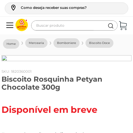
Como deseja receber suas compras?
Buscar produto
Termos mais buscados
Mercearia
Bomboniere
Biscoito Doce
geladeira
maquina lavar
fogao
:
1820360001
Biscoito Rosquinha Petyan
café
Chocolate 300g
cerveja
frango
Disponível em breve
leite
vinho
leite pó