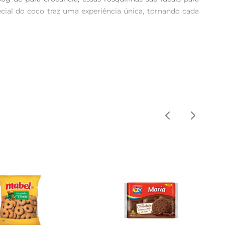
ial do coco traz uma experiência única, tornando cada 
 na boca. O sabor do coco é realçado em cada pedaço, 
gos e familiares, essas rosquinhas são a escolha ideal.

binálas com uma xícara de café, chá ou até mesmo um 
s se deliciem com esse sabor marcante.

 de serem uma opção deliciosa, as Rosquinhas Marilan 