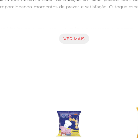
oporcionando momentos de prazer e satisfação. O toque espec
has Marilan possuem uma textura leve e crocante que derrete
a. Seja para um momento de pausa ou para compartilhar com ami
VER MAIS
podem ser apreciadas de diversas maneiras. Experimente com
vidas em festas e reuniões, garantindo que todos os convidado
rfeitas para quem busca um lanche prático e saboroso. Além
e qualidade e sabor autêntico.