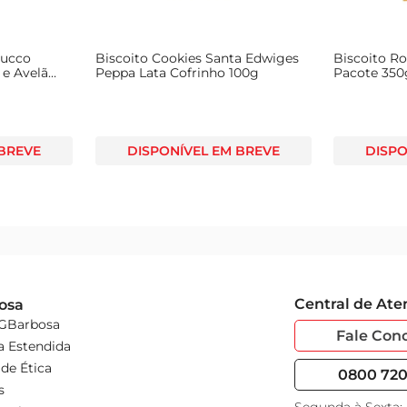
ducco
Biscoito Cookies Santa Edwiges
Biscoito R
 e Avelã
Peppa Lata Cofrinho 100g
Pacote 350
 BREVE
DISPONÍVEL EM BREVE
DISPO
Central de At
osa
 GBarbosa
Fale Con
a Estendida
de Ética
0800 720 
s