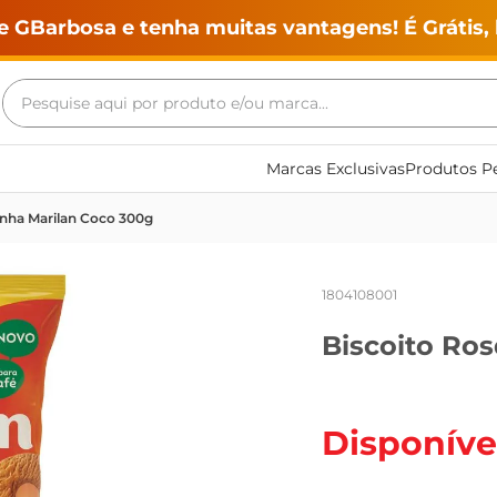
e GBarbosa e tenha muitas vantagens! É Grátis, 
Pesquise aqui por produto e/ou marca...
Termos mais buscados
Marcas Exclusivas
Produtos Pe
geladeira
inha Marilan Coco 300g
maquina lavar
fogao
1804108001
café
Biscoito Ro
cerveja
frango
leite
Disponíve
vinho
leite pó