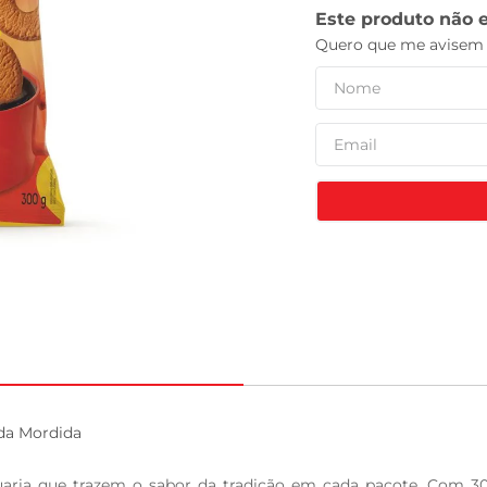
tv
da Mordida

aria que trazem o sabor da tradição em cada pacote. Com 300g