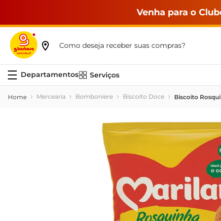
Venha para o Club
Como deseja receber suas compras?
Serviços
Mercearia
Bomboniere
Biscoito Doce
Biscoito Rosqu