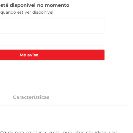
Me avise
Características
 de pura crocância, essas rosquinhas são ideais para 