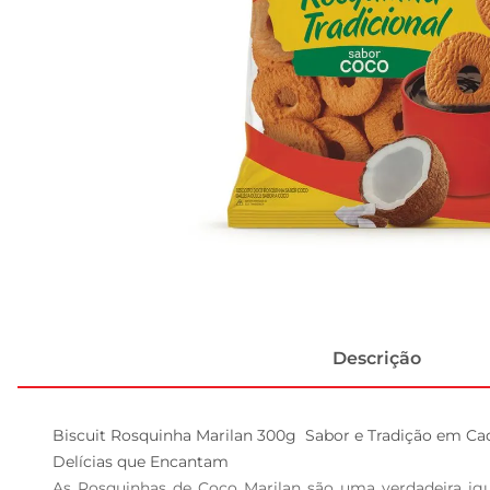
Descrição
Biscuit Rosquinha Marilan 300g  Sabor e Tradição em Ca
Delícias que Encantam  

As Rosquinhas de Coco Marilan são uma verdadeira igu