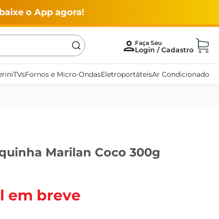
baixe o App agora!
rini
TVs
Fornos e Micro-Ondas
Eletroportáteis
Ar Condicionado
squinha Marilan Coco 300g
l em breve