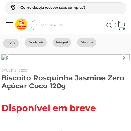
Como deseja receber suas compras?
Buscar produto
Termos mais buscados
Saudáveis
Integral
Biscoito
geladeira
maquina lavar
fogao
:
1115456001
Biscoito Rosquinha Jasmine Zero
café
Açúcar Coco 120g
cerveja
frango
Disponível em breve
leite
vinho
leite pó