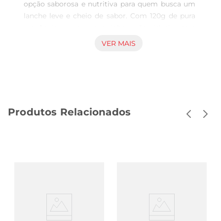
opção saborosa e nutritiva para quem busca um 
lanche leve e cheio de sabor. Com 120g de pura 
crocância, essas rosquinhas são ideais para 
acompanhar seu café da manhã, lanche da tarde 
VER MAIS
ou até mesmo para um momento de pausa 
durante o dia. Feitas com ingredientes 
selecionados, elas proporcionam uma experiência 
única a cada mordida.

Ingredientes Naturais e Sabor Autêntico  

Produtos Relacionados
Elaboradas com a combinação perfeita de 
ingredientes naturais, as Rosquinhas Jasmine 
com Coco trazem o sabor autêntico do coco, que 
é conhecido por suas propriedades nutritivas. 
Além de serem uma alternativa deliciosa, esses 
biscoitos são livres de conservantes e aditivos 
artificiais, garantindo um lanche mais saudável e 
saboroso. A textura leve e a crocância fazem com 
que sejam irresistíveis, agradando a todos os 
paladares.
