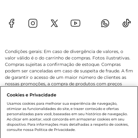
Condições gerais: Em caso de divergência de valores, o
valor válido é o do carrinho de compras. Fotos ilustrativas.
Compras sujeitas a confirmação de estoque. Compras
podem ser canceladas em caso de suspeita de fraude. A fim
de garantir o acesso de um maior número de clientes as
nossas promoções, a compra de produtos com preços
promocionais poderá ter sua quantidade limitada por
Cookies e Privacidade
cliente. Os preços, ofertas e condições são exclusivos para
o e-commerce e válidos durante o dia de hoje, podendo
Usamos cookies para melhorar sua experiência de navegação,
otimizar as funcionalidades do site, e trazer conteúdo e ofertas
sofrer alterações sem prévia notificação. Proibida a venda
personalizadas para você, baseadas em seu histórico de navegação.
de bebidas alcoólicas para menores de 18 anos, conforme
Ao clicar em aceitar, você concorda em armazenar cookies em seu
Lei n.º 8069/90, art. 81, inciso II (Estatuto da Criança e do
dispositivo. Para informações mais detalhadas a respeito de cookies,
Adolescente). Preços e condições exclusivos para o
consulte nossa Política de Privacidade.
www.gbarbosa.com.br
, podendo sofrer alterações sem