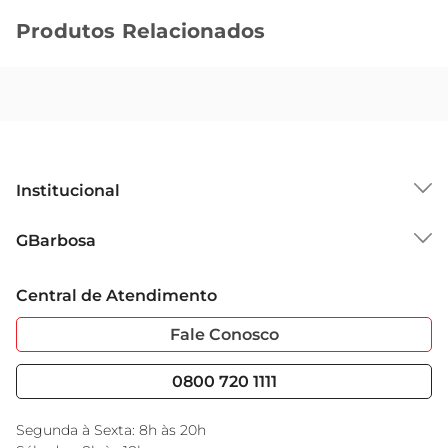
Produtos Relacionados
Institucional
Sobre o GBarbosa
GBarbosa
Grupo Cencosud
Trabalhe Conosco
Cartão GBarbosa
Central de Atendimento
Sobre Privacidade
Garantia Estendida
Portal do Fornecedo
Código de Ética
Fale Conosco
Nossas Lojas
Serviços
Cencosud Media
Blog GBarbosa
0800 720 1111
Black Friday
Encarte do Dia
Segunda à Sexta: 8h às 20h