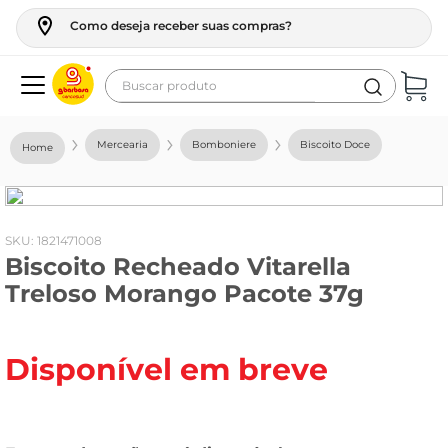
Como deseja receber suas compras?
Buscar produto
Termos mais buscados
Mercearia
Bomboniere
Biscoito Doce
geladeira
maquina lavar
fogao
:
1821471008
Biscoito Recheado Vitarella
café
Treloso Morango Pacote 37g
cerveja
frango
Disponível em breve
leite
vinho
leite pó