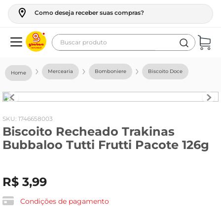
Como deseja receber suas compras?
Buscar produto
Termos mais buscados
Mercearia
Bomboniere
Biscoito Doce
geladeira
maquina lavar
fogao
:
1746658003
Biscoito Recheado Trakinas
café
Bubbaloo Tutti Frutti Pacote 126g
cerveja
frango
R$
3
,
99
leite
vinho
Condições de pagamento
leite pó