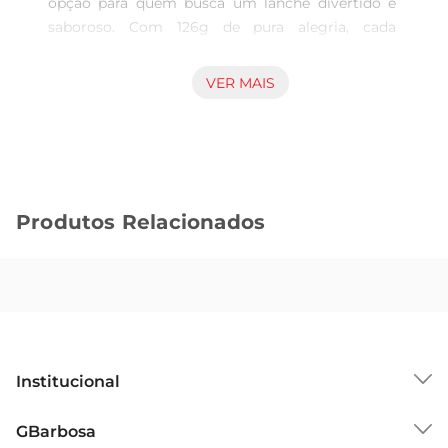
opção para quem busca um lanche divertido e 
saboroso. Com 126g de pura alegria, cada 
biscoito traz um recheio irresistível nos sabores 
bubble gum e tutti frutti, proporcionando uma 
VER MAIS
experiência única que agrada tanto crianças 
quanto adultos. Ideal para acompanhar um café 
da tarde, um lanche escolar ou até mesmo para 
um momento de descontração em família.

Textura crocante e recheio cremoso  

Produtos Relacionados
Os biscoitos Trakinas se destacam pela sua 
textura crocante, que contrasta perfeitamente 
com o recheio cremoso e saboroso. Cada 
mordida é uma combinação perfeita de 
crocância e suavidade, tornando o momento do 
lanche ainda mais especial. A embalagem prática 
facilita o transporte, permitindo que você leve 
Institucional
essa delícia para qualquer lugar, seja no trabalho, 
na escola ou em passeios.

Sobre o GBarbosa
GBarbosa
Versatilidade e diversão  

Grupo Cencosud