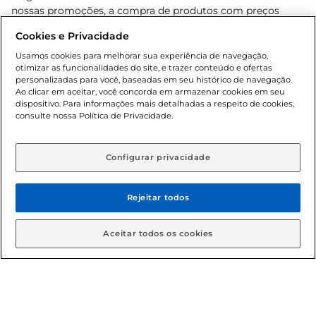
nossas promoções, a compra de produtos com preços
promocionais poderá ter sua quantidade limitada por
Cookies e Privacidade
cliente. Os preços, ofertas e condições são exclusivos para
o e-commerce e válidos durante o dia de hoje, podendo
Usamos cookies para melhorar sua experiência de navegação,
otimizar as funcionalidades do site, e trazer conteúdo e ofertas
sofrer alterações sem prévia notificação. Proibida a venda
personalizadas para você, baseadas em seu histórico de navegação.
de bebidas alcoólicas para menores de 18 anos, conforme
Ao clicar em aceitar, você concorda em armazenar cookies em seu
Lei n.º 8069/90, art. 81, inciso II (Estatuto da Criança e do
dispositivo. Para informações mais detalhadas a respeito de cookies,
Adolescente). Preços e condições exclusivos para o
consulte nossa Política de Privacidade.
www.gbarbosa.com.br
, podendo sofrer alterações sem
aviso prévio. O valor mínimo para as compras on-line é de
R$ 80,00.
Configurar privacidade
Rejeitar todos
© 2026 Copyright. Todos os direitos
reservados Gbarbosa.
Aceitar todos os cookies
Cencosud Brasil Comercial SA.CNPJ sob n° 39.346.861/0350-38 .
Sediada na Av. das Nações Unidas, 12.995, 21º andar, CEP: