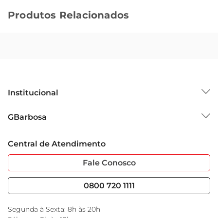
Produtos Relacionados
Institucional
Sobre o GBarbosa
GBarbosa
Grupo Cencosud
Trabalhe Conosco
Cartão GBarbosa
Central de Atendimento
Sobre Privacidade
Garantia Estendida
Portal do Fornecedo
Código de Ética
Fale Conosco
Nossas Lojas
Serviços
Cencosud Media
Blog GBarbosa
0800 720 1111
Black Friday
Encarte do Dia
Segunda à Sexta: 8h às 20h