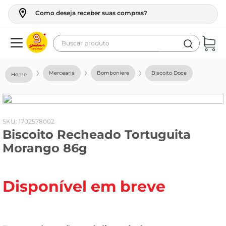
Como deseja receber suas compras?
Buscar produto
Termos mais buscados
Mercearia
Bomboniere
Biscoito Doce
geladeira
maquina lavar
fogao
:
1702578002
Biscoito Recheado Tortuguita
café
Morango 86g
cerveja
frango
Disponível em breve
leite
vinho
leite pó