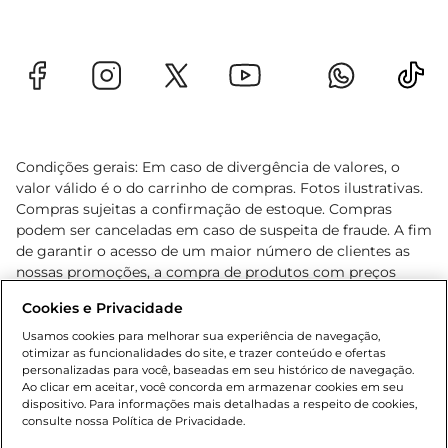
Condições gerais: Em caso de divergência de valores, o
valor válido é o do carrinho de compras. Fotos ilustrativas.
Compras sujeitas a confirmação de estoque. Compras
podem ser canceladas em caso de suspeita de fraude. A fim
de garantir o acesso de um maior número de clientes as
nossas promoções, a compra de produtos com preços
promocionais poderá ter sua quantidade limitada por
Cookies e Privacidade
cliente. Os preços, ofertas e condições são exclusivos para
o e-commerce e válidos durante o dia de hoje, podendo
Usamos cookies para melhorar sua experiência de navegação,
otimizar as funcionalidades do site, e trazer conteúdo e ofertas
sofrer alterações sem prévia notificação. Proibida a venda
personalizadas para você, baseadas em seu histórico de navegação.
de bebidas alcoólicas para menores de 18 anos, conforme
Ao clicar em aceitar, você concorda em armazenar cookies em seu
Lei n.º 8069/90, art. 81, inciso II (Estatuto da Criança e do
dispositivo. Para informações mais detalhadas a respeito de cookies,
Adolescente). Preços e condições exclusivos para o
consulte nossa Política de Privacidade.
www.gbarbosa.com.br
, podendo sofrer alterações sem