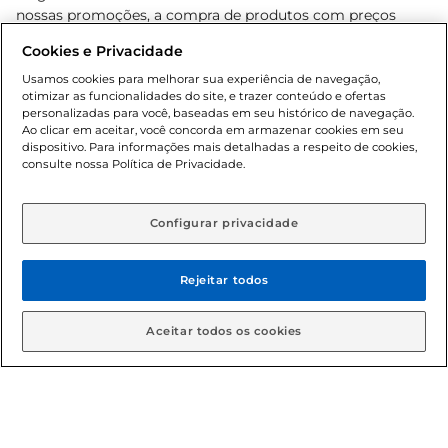
nossas promoções, a compra de produtos com preços
promocionais poderá ter sua quantidade limitada por
Cookies e Privacidade
cliente. Os preços, ofertas e condições são exclusivos para
o e-commerce e válidos durante o dia de hoje, podendo
Usamos cookies para melhorar sua experiência de navegação,
otimizar as funcionalidades do site, e trazer conteúdo e ofertas
sofrer alterações sem prévia notificação. Proibida a venda
personalizadas para você, baseadas em seu histórico de navegação.
de bebidas alcoólicas para menores de 18 anos, conforme
Ao clicar em aceitar, você concorda em armazenar cookies em seu
Lei n.º 8069/90, art. 81, inciso II (Estatuto da Criança e do
dispositivo. Para informações mais detalhadas a respeito de cookies,
Adolescente). Preços e condições exclusivos para o
consulte nossa Política de Privacidade.
www.gbarbosa.com.br
, podendo sofrer alterações sem
aviso prévio. O valor mínimo para as compras on-line é de
R$ 80,00.
Configurar privacidade
Rejeitar todos
© 2026 Copyright. Todos os direitos
reservados Gbarbosa.
Aceitar todos os cookies
Cencosud Brasil Comercial SA.CNPJ sob n° 39.346.861/0350-38 .
Sediada na Av. das Nações Unidas, 12.995, 21º andar, CEP: