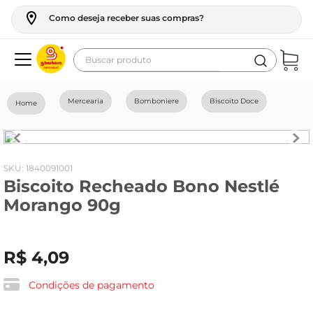
Como deseja receber suas compras?
Buscar produto
Termos mais buscados
Mercearia
Bomboniere
Biscoito Doce
geladeira
maquina lavar
fogao
:
1840091001
Biscoito Recheado Bono Nestlé
café
Morango 90g
cerveja
frango
R$
4
,
09
leite
vinho
Condições de pagamento
leite pó