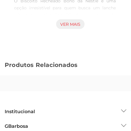
O Biscoito Recheado Bono da Nestlé é uma 
opção irresistível para quem busca um lanche 
saboroso e prático. Com 90g de puro prazer, este 
biscoitocombina a crocância da massa com um 
VER MAIS
recheio cremoso de morango, proporcionando 
uma experiência única a cada mordida. Ideal para 
acompanhar o café da manhã, um lanche da 
tarde ou até mesmo para um momento de 
indulgência durante o dia.

Produtos Relacionados
Qualidade Nestlé em Cada Pacote  

A Nestlé é reconhecida pela qualidade de seus 
produtos, e o Biscoito Recheado Bono não é 
exceção. Feito com ingredientes selecionados, ele 
oferece um sabor autêntico e uma textura que 
agrada a todos. A embalagem prática garante 
que você possa levar seu biscoito para onde 
Institucional
quiser, seja para a escola, o trabalho ou passeios.

Versatilidade para Diversas Ocasiões  

Sobre o GBarbosa
GBarbosa
Este biscoito é perfeitopara compartilhar com 
Grupo Cencosud