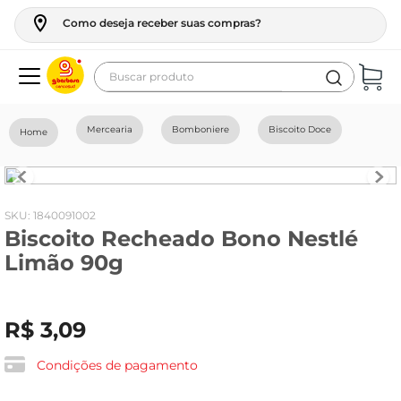
Como deseja receber suas compras?
Buscar produto
Termos mais buscados
Mercearia
Bomboniere
Biscoito Doce
geladeira
maquina lavar
fogao
:
1840091002
Biscoito Recheado Bono Nestlé
café
Limão 90g
cerveja
frango
R$
3
,
09
leite
vinho
Condições de pagamento
leite pó