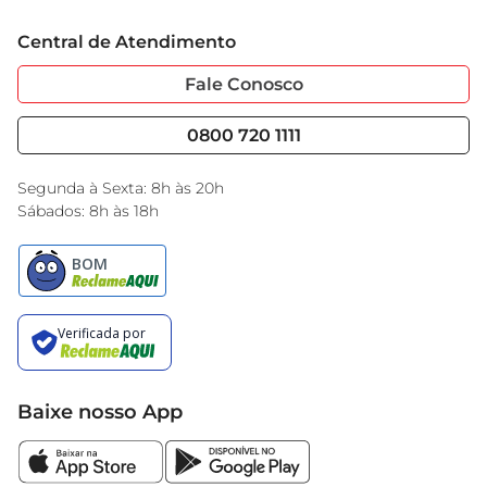
Trabalhe Conosco
Cartão GBarbosa
Central de Atendimento
Sobre Privacidade
Garantia Estendida
Portal do Fornecedo
Código de Ética
Fale Conosco
Nossas Lojas
Serviços
Cencosud Media
Blog GBarbosa
0800 720 1111
Black Friday
Encarte do Dia
Segunda à Sexta: 8h às 20h
Sábados: 8h às 18h
Baixe nosso App