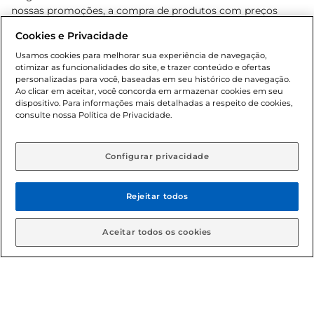
nossas promoções, a compra de produtos com preços
promocionais poderá ter sua quantidade limitada por
Cookies e Privacidade
cliente. Os preços, ofertas e condições são exclusivos para
o e-commerce e válidos durante o dia de hoje, podendo
Usamos cookies para melhorar sua experiência de navegação,
otimizar as funcionalidades do site, e trazer conteúdo e ofertas
sofrer alterações sem prévia notificação. Proibida a venda
personalizadas para você, baseadas em seu histórico de navegação.
de bebidas alcoólicas para menores de 18 anos, conforme
Ao clicar em aceitar, você concorda em armazenar cookies em seu
Lei n.º 8069/90, art. 81, inciso II (Estatuto da Criança e do
dispositivo. Para informações mais detalhadas a respeito de cookies,
Adolescente). Preços e condições exclusivos para o
consulte nossa Política de Privacidade.
www.gbarbosa.com.br
, podendo sofrer alterações sem
aviso prévio. O valor mínimo para as compras on-line é de
R$ 80,00.
Configurar privacidade
Rejeitar todos
© 2026 Copyright. Todos os direitos
reservados Gbarbosa.
Aceitar todos os cookies
Cencosud Brasil Comercial SA.CNPJ sob n° 39.346.861/0350-38 .
Sediada na Av. das Nações Unidas, 12.995, 21º andar, CEP: