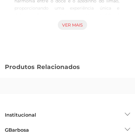
harmonia entre o doce e o azedinho do limão, 
proporcionando uma experiência única e 
deliciosa. Com a embalagem prática de 90g, é 
perfeito para saborear a qualquer hora do dia. 
VER MAIS
Não deixe de experimentar essa deliciosa opção 
de biscoito recheado com sabor de limão
Produtos Relacionados
Institucional
Sobre o GBarbosa
GBarbosa
Grupo Cencosud