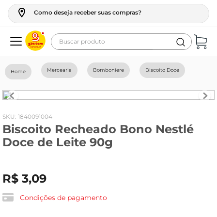
Como deseja receber suas compras?
Buscar produto
Termos mais buscados
Mercearia
Bomboniere
Biscoito Doce
geladeira
maquina lavar
fogao
:
1840091004
Biscoito Recheado Bono Nestlé
café
Doce de Leite 90g
cerveja
frango
R$
3
,
09
leite
vinho
Condições de pagamento
leite pó