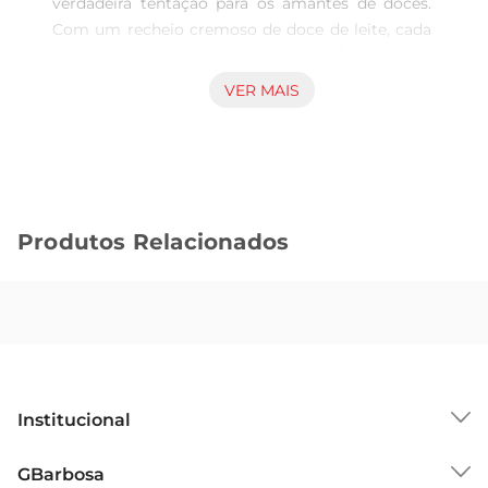
verdadeira tentação para os amantes de doces. 
Com um recheio cremoso de doce de leite, cada 
mordida proporciona uma explosão de sabor que 
agrada tanto crianças quanto adultos. Ideal para 
VER MAIS
acompanhar um café ou um lanche da tarde, 
esse biscoito é a escolha perfeita para momentos 
de descontração e prazer.

Textura e Sabor Inconfundíveis  

Com uma combinação irresistível de crocância e 
Produtos Relacionados
cremosidade, o Biscoito Bono se destaca pela 
sua textura leve e sabor marcante. O biscoito é 
feito com ingredientes de qualidade, garantindo 
um produto que não só satisfaz o paladar, mas 
também proporciona uma experiência única a 
cada degustação. O doce de leite, em particular, 
éo grande protagonista, oferecendo um toque 
Institucional
especial que faz toda a diferença.

Versatilidade de Uso  

Sobre o GBarbosa
GBarbosa
Esse biscoito é extremamenteversátil e pode ser 
Grupo Cencosud