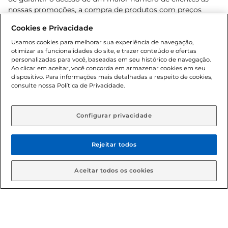
nossas promoções, a compra de produtos com preços
promocionais poderá ter sua quantidade limitada por
Cookies e Privacidade
cliente. Os preços, ofertas e condições são exclusivos para
o e-commerce e válidos durante o dia de hoje, podendo
Usamos cookies para melhorar sua experiência de navegação,
otimizar as funcionalidades do site, e trazer conteúdo e ofertas
sofrer alterações sem prévia notificação. Proibida a venda
personalizadas para você, baseadas em seu histórico de navegação.
de bebidas alcoólicas para menores de 18 anos, conforme
Ao clicar em aceitar, você concorda em armazenar cookies em seu
Lei n.º 8069/90, art. 81, inciso II (Estatuto da Criança e do
dispositivo. Para informações mais detalhadas a respeito de cookies,
Adolescente). Preços e condições exclusivos para o
consulte nossa Política de Privacidade.
www.gbarbosa.com.br
, podendo sofrer alterações sem
aviso prévio. O valor mínimo para as compras on-line é de
R$ 80,00.
Configurar privacidade
Rejeitar todos
© 2026 Copyright. Todos os direitos
reservados Gbarbosa.
Aceitar todos os cookies
Cencosud Brasil Comercial SA.CNPJ sob n° 39.346.861/0350-38 .
Sediada na Av. das Nações Unidas, 12.995, 21º andar, CEP: