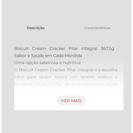
tv
Descrição
Características
Biscuit Cream Cracker Pilar Integral 367.5g  
Sabor e Saúde em Cada Mordida

Uma opção saborosa e nutritiva  

O Biscuit Cream Cracker Pilar Integral é a escolha 
ideal para quem busca um lanche prático e 
saudável. Com 367.5g de pura crocância, esses 
biscoitos são feitos com farinha integral, 
proporcionando uma fonte rica em fibras que 
VER MAIS
contribui para uma alimentação equilibrada. 
Perfeito para acompanhar um café, chá ou até 
mesmo como base para deliciosas pastas e patês.

Ingredientes de qualidade  
