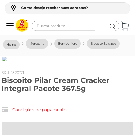
Como deseja receber suas compras?
Buscar produto
Termos mais buscados
Mercearia
Bomboniere
Biscoito Salgado
geladeira
maquina lavar
fogao
:
1820171
Biscoito Pilar Cream Cracker
café
Integral Pacote 367.5g
cerveja
frango
Condições de pagamento
leite
vinho
leite pó