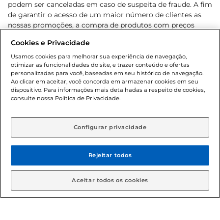
podem ser canceladas em caso de suspeita de fraude. A fim
de garantir o acesso de um maior número de clientes as
nossas promoções, a compra de produtos com preços
promocionais poderá ter sua quantidade limitada por
Cookies e Privacidade
cliente. Os preços, ofertas e condições são exclusivos para
o e-commerce e válidos durante o dia de hoje, podendo
Usamos cookies para melhorar sua experiência de navegação,
otimizar as funcionalidades do site, e trazer conteúdo e ofertas
sofrer alterações sem prévia notificação. Proibida a venda
personalizadas para você, baseadas em seu histórico de navegação.
de bebidas alcoólicas para menores de 18 anos, conforme
Ao clicar em aceitar, você concorda em armazenar cookies em seu
Lei n.º 8069/90, art. 81, inciso II (Estatuto da Criança e do
dispositivo. Para informações mais detalhadas a respeito de cookies,
Adolescente). Preços e condições exclusivos para o
consulte nossa Política de Privacidade.
www.gbarbosa.com.br
, podendo sofrer alterações sem
aviso prévio. O valor mínimo para as compras on-line é de
R$ 80,00.
Configurar privacidade
Rejeitar todos
© 2026 Copyright. Todos os direitos
reservados Gbarbosa.
Aceitar todos os cookies
Cencosud Brasil Comercial SA.CNPJ sob n° 39.346.861/0350-38 .