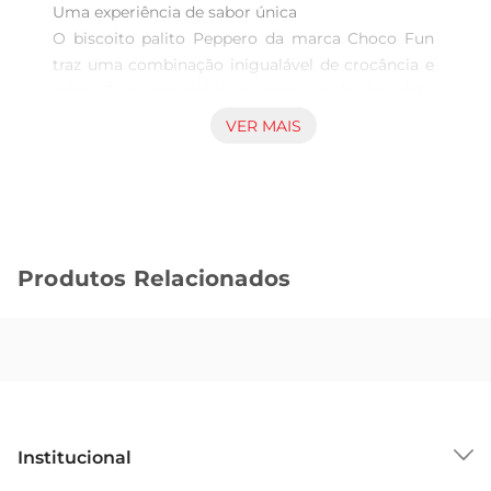
Uma experiência de sabor única

O biscoito palito Peppero da marca Choco Fun 
traz uma combinação inigualável de crocância e 
sabor. Com uma deliciosa cobertura de chocolate 
white choco, ele se torna a escolha perfeita para 
VER MAIS
aqueles momentos de indulgência, seja 
acompanhado de um café, chás datarde ou até 
mesmo como um snack no intervalo entre as 
refeições. Cada mordida promete uma explosão 
de sabor que irá encantar seu paladar.

Produtos Relacionados
Qualidade e cuidado na fabricação

Este biscoito doce é desenvolvido com 
ingredientes selecionados, garantindo um 
produto final que é não apenas gostoso, mas 
também apresenta um visual atrativo. O pacote 
contém 32g, tornandoo ideal para ser levado na 
bolsa ou mochila, permitindo que você aproveite 
Institucional
essa delícia em qualquer lugar, a qualquer hora. A 
apresentação em palito facilita aindamais o 