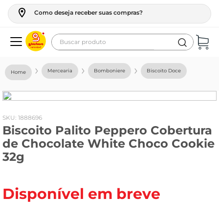
Como deseja receber suas compras?
Buscar produto
Termos mais buscados
Mercearia
Bomboniere
Biscoito Doce
geladeira
maquina lavar
fogao
:
1888696
Biscoito Palito Peppero Cobertura
café
de Chocolate White Choco Cookie
cerveja
32g
frango
leite
Disponível em breve
vinho
leite pó