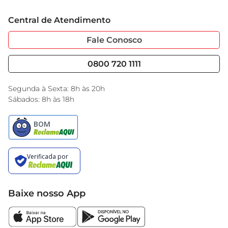
Trabalhe Conosco
Cartão GBarbosa
Central de Atendimento
Sobre Privacidade
Garantia Estendida
Portal do Fornecedo
Código de Ética
Fale Conosco
Nossas Lojas
Serviços
Cencosud Media
Blog GBarbosa
0800 720 1111
Black Friday
Encarte do Dia
Segunda à Sexta: 8h às 20h
Sábados: 8h às 18h
Baixe nosso App