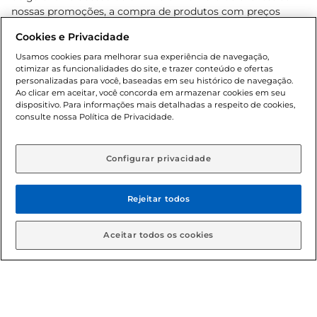
nossas promoções, a compra de produtos com preços
promocionais poderá ter sua quantidade limitada por
Cookies e Privacidade
cliente. Os preços, ofertas e condições são exclusivos para
o e-commerce e válidos durante o dia de hoje, podendo
Usamos cookies para melhorar sua experiência de navegação,
otimizar as funcionalidades do site, e trazer conteúdo e ofertas
sofrer alterações sem prévia notificação. Proibida a venda
personalizadas para você, baseadas em seu histórico de navegação.
de bebidas alcoólicas para menores de 18 anos, conforme
Ao clicar em aceitar, você concorda em armazenar cookies em seu
Lei n.º 8069/90, art. 81, inciso II (Estatuto da Criança e do
dispositivo. Para informações mais detalhadas a respeito de cookies,
Adolescente). Preços e condições exclusivos para o
consulte nossa Política de Privacidade.
www.gbarbosa.com.br
, podendo sofrer alterações sem
aviso prévio. O valor mínimo para as compras on-line é de
R$ 80,00.
Configurar privacidade
Rejeitar todos
© 2026 Copyright. Todos os direitos
reservados Gbarbosa.
Aceitar todos os cookies
Cencosud Brasil Comercial SA.CNPJ sob n° 39.346.861/0350-38 .
Sediada na Av. das Nações Unidas, 12.995, 21º andar, CEP: