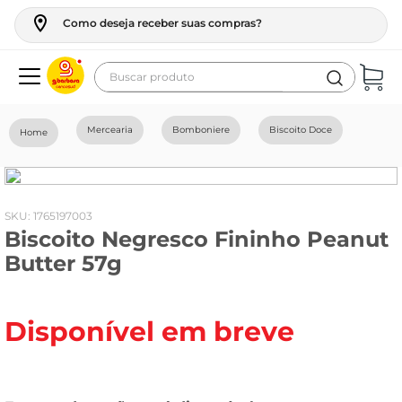
Como deseja receber suas compras?
Buscar produto
Termos mais buscados
Mercearia
Bomboniere
Biscoito Doce
geladeira
maquina lavar
fogao
:
1765197003
Biscoito Negresco Fininho Peanut
café
Butter 57g
cerveja
frango
Disponível em breve
vinho
leite
tv