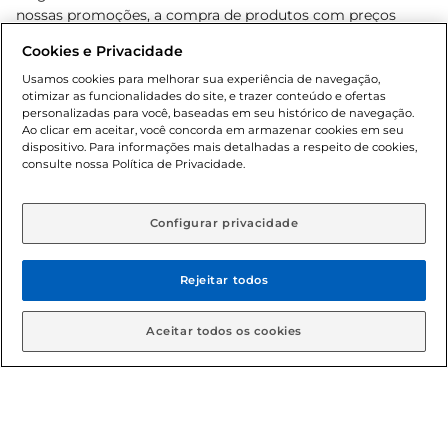
nossas promoções, a compra de produtos com preços
promocionais poderá ter sua quantidade limitada por
Cookies e Privacidade
cliente. Os preços, ofertas e condições são exclusivos para
o e-commerce e válidos durante o dia de hoje, podendo
Usamos cookies para melhorar sua experiência de navegação,
otimizar as funcionalidades do site, e trazer conteúdo e ofertas
sofrer alterações sem prévia notificação. Proibida a venda
personalizadas para você, baseadas em seu histórico de navegação.
de bebidas alcoólicas para menores de 18 anos, conforme
Ao clicar em aceitar, você concorda em armazenar cookies em seu
Lei n.º 8069/90, art. 81, inciso II (Estatuto da Criança e do
dispositivo. Para informações mais detalhadas a respeito de cookies,
Adolescente). Preços e condições exclusivos para o
consulte nossa Política de Privacidade.
www.gbarbosa.com.br
, podendo sofrer alterações sem
aviso prévio. O valor mínimo para as compras on-line é de
R$ 80,00.
Configurar privacidade
Rejeitar todos
© 2026 Copyright. Todos os direitos
reservados Gbarbosa.
Aceitar todos os cookies
Cencosud Brasil Comercial SA.CNPJ sob n° 39.346.861/0350-38 .
Sediada na Av. das Nações Unidas, 12.995, 21º andar, CEP: