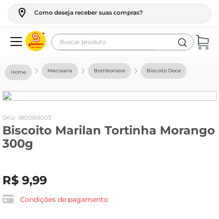
Como deseja receber suas compras?
Buscar produto
Termos mais buscados
Mercearia
Bomboniere
Biscoito Doce
geladeira
maquina lavar
fogao
:
1801369003
Biscoito Marilan Tortinha Morango
café
300g
cerveja
frango
R$
9
,
99
leite
vinho
Condições de pagamento
leite pó