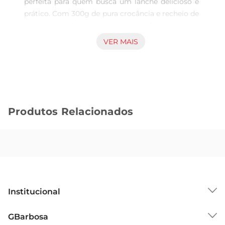
perfeita para quem busca um lanche delicioso e 
prático. Com 300g de pura crocância e recheio de 
morango, cada biscoito traz um sabor marcante 
que agrada a todos os paladares. Ideal para 
VER MAIS
acompanhar um café da manhã, um lanche da 
tarde ou até mesmo para adoçar momentos 
especiais, essas tortinhas são uma verdadeira 
tentação.

Qualidade e tradição Marilan  

Produtos Relacionados
A Marilan é uma marca reconhecida no Brasil, 
sinônimo de qualidade e sabor. As Tortinhas de 
Morango são elaboradas com ingredientes 
selecionados,garantindo um produto que 
respeita os altos padrões de qualidade. O cuidado 
na produção refletese na textura leve e na 
combinação perfeita entre a crocância do 
Institucional
biscoito e o recheio suave de morango, 
proporcionando uma experiência única a cada 
Sobre o GBarbosa
GBarbosa
mordida.

Grupo Cencosud