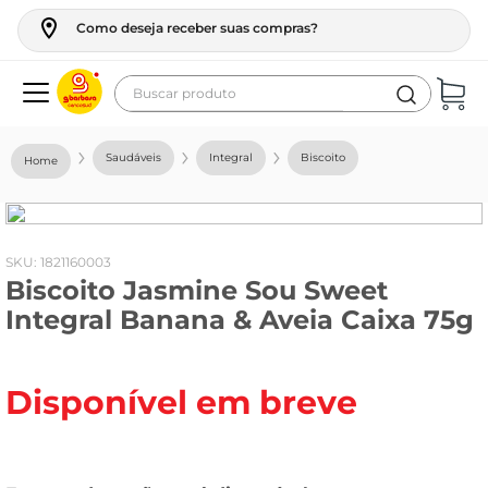
Como deseja receber suas compras?
Buscar produto
Termos mais buscados
Saudáveis
Integral
Biscoito
geladeira
maquina lavar
fogao
:
1821160003
Biscoito Jasmine Sou Sweet
café
Integral Banana & Aveia Caixa 75g
cerveja
frango
Disponível em breve
leite
vinho
leite pó