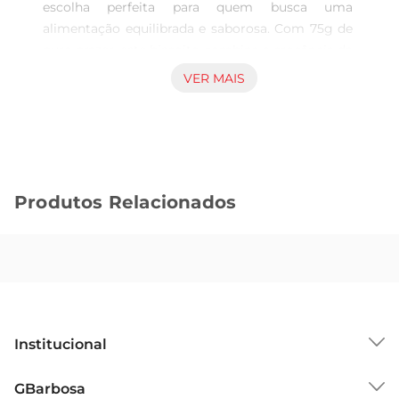
escolha perfeita para quem busca uma 
alimentação equilibrada e saborosa. Com 75g de 
puro prazer, este biscoito combina a crocância da 
aveia com a leveza de ingredientes selecionados, 
VER MAIS
proporcionando uma experiência única a cada 
mordida. Ideal para lanches rápidos, ele é uma 
ótima alternativa para acompanhar o café da 
manhã ou um lanche da tarde.

Ingredientes de qualidade para um sabor 
Produtos Relacionados
irresistível  

Produzido com farinha de trigo integral e aveia, o 
biscoito Jasmine é rico em fibras, contribuindo 
para uma digestão saudável e promovendo a 
sensação de saciedade. A combinação de 
ingredientes naturais garante um sabor autêntico 
e uma textura que agrada a todos os paladares. É 
Institucional
uma opção que não só satisfaz a vontade de 
comer algo gostoso, mas também se alinha aum 
Sobre o GBarbosa
GBarbosa
estilo de vida mais saudável.
