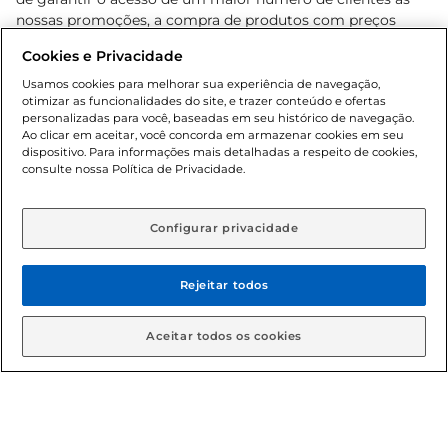
nossas promoções, a compra de produtos com preços
promocionais poderá ter sua quantidade limitada por
Cookies e Privacidade
cliente. Os preços, ofertas e condições são exclusivos para
o e-commerce e válidos durante o dia de hoje, podendo
Usamos cookies para melhorar sua experiência de navegação,
otimizar as funcionalidades do site, e trazer conteúdo e ofertas
sofrer alterações sem prévia notificação. Proibida a venda
personalizadas para você, baseadas em seu histórico de navegação.
de bebidas alcoólicas para menores de 18 anos, conforme
Ao clicar em aceitar, você concorda em armazenar cookies em seu
Lei n.º 8069/90, art. 81, inciso II (Estatuto da Criança e do
dispositivo. Para informações mais detalhadas a respeito de cookies,
Adolescente). Preços e condições exclusivos para o
consulte nossa Política de Privacidade.
www.gbarbosa.com.br
, podendo sofrer alterações sem
aviso prévio. O valor mínimo para as compras on-line é de
R$ 80,00.
Configurar privacidade
Rejeitar todos
© 2026 Copyright. Todos os direitos
reservados Gbarbosa.
Aceitar todos os cookies
Cencosud Brasil Comercial SA.CNPJ sob n° 39.346.861/0350-38 .
Sediada na Av. das Nações Unidas, 12.995, 21º andar, CEP: