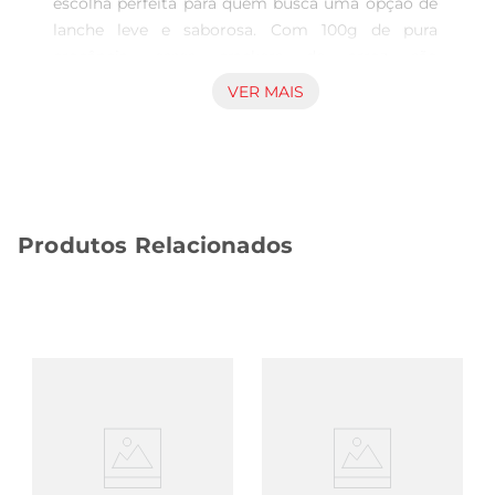
escolha perfeita para quem busca uma opção de 
lanche leve e saborosa. Com 100g de pura 
crocância, esses crackers de arroz são 
temperados com um toque especial de pimenta 
VER MAIS
doce, proporcionando um equilíbrio perfeito 
entre o doce e o picante. Ideal para acompanhar 
momentos de descontração, seja em casa ou em 
passeios, esse snack promete agradar a todos os 
paladares.

Produtos Relacionados
Ingredientes de qualidade  

Produzido com arroz de alta qualidade, o Snack 
Kalassi é uma alternativa saudável e saborosa 
para aqueles que desejam um lanche prático. A 
combinação de ingredientes selecionados 
garante um produto leve, sem abrir mão do 
sabor. Cada cracker é cuidadosamente elaborado 
para oferecer uma textura crocante e um sabor 
que se destaca, tornandoo um acompanhamento 
ideal para festas, reuniões ou simplesmente para 