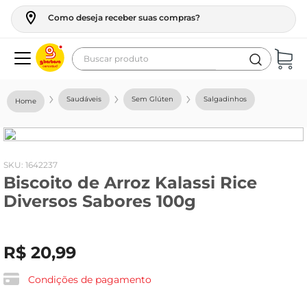
Como deseja receber suas compras?
Buscar produto
Termos mais buscados
Saudáveis
Sem Glúten
Salgadinhos
geladeira
maquina lavar
fogao
:
1642237
Biscoito de Arroz Kalassi Rice
café
Diversos Sabores 100g
cerveja
frango
R$
20
,
99
vinho
leite
Condições de pagamento
tv