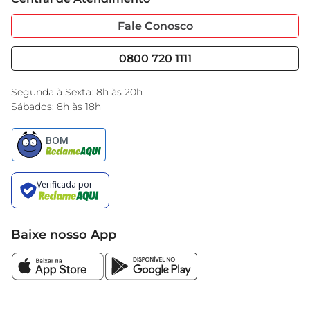
Sobre Privacidade
Garantia Estendida
simples cracker pode transformar seu lanche em 
Portal do Fornecedo
Código de Ética
Fale Conosco
uma experiência deliciosa e satisfatória.
Nossas Lojas
Serviços
Cencosud Media
Blog GBarbosa
0800 720 1111
Black Friday
Encarte do Dia
Segunda à Sexta: 8h às 20h
Sábados: 8h às 18h
Baixe nosso App