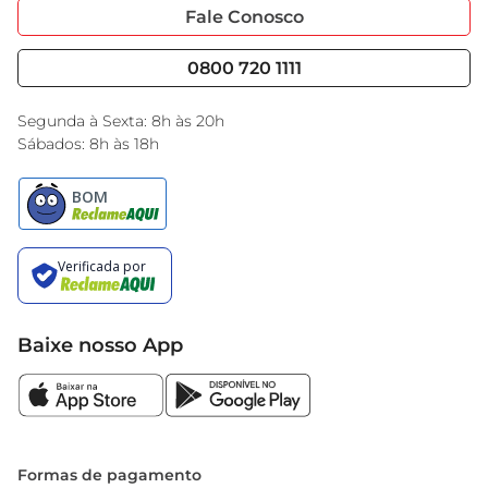
Portal do Fornecedo
Código de Ética
Fale Conosco
Nossas Lojas
Serviços
Cencosud Media
Blog GBarbosa
0800 720 1111
Black Friday
Encarte do Dia
Segunda à Sexta: 8h às 20h
Sábados: 8h às 18h
Baixe nosso App
Formas de pagamento