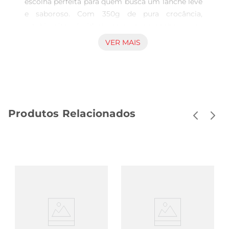
escolha perfeita para quem busca um lanche leve 
e saboroso. Com 350g de pura crocância, 
estebiscoito é ideal para acompanhar suas 
refeições ou ser degustado a qualquer hora do 
VER MAIS
dia. Seu sabor neutro e textura leve fazem 
deleum acompanhamento versátil para diversas 
receitas, desde aperitivos até sobremesas.

Qualidade e tradição  

Produzido com ingredientes selecionados, o 
Produtos Relacionados
Biscoito Cream Cracker Vitarella mantém a 
tradição de qualidade que a marca representa. 
Cada pacote é cuidadosamente elaborado para 
garantir que você tenha uma experiência de 
sabor inigualável. A receita clássica proporciona 
um equilíbrio perfeito entre crocância e leveza, 
tornandoo uma opção irresistível para toda a 
família.

Versatilidade na sua mesa  

Esse biscoito é perfeito para ser servido em 