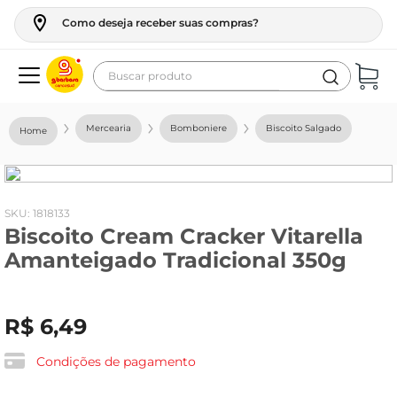
Como deseja receber suas compras?
Buscar produto
Termos mais buscados
Mercearia
Bomboniere
Biscoito Salgado
geladeira
maquina lavar
fogao
:
1818133
Biscoito Cream Cracker Vitarella
café
Amanteigado Tradicional 350g
cerveja
frango
R$
6
,
49
leite
vinho
Condições de pagamento
leite pó