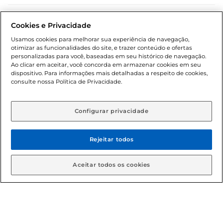
Dúvidas frequentes (FAQ)
Cookies e Privacidade
Política de troca e devolução
Usamos cookies para melhorar sua experiência de navegação,
otimizar as funcionalidades do site, e trazer conteúdo e ofertas
Política de entrega
personalizadas para você, baseadas em seu histórico de navegação.
Ao clicar em aceitar, você concorda em armazenar cookies em seu
dispositivo. Para informações mais detalhadas a respeito de cookies,
consulte nossa Política de Privacidade.
Configurar privacidade
Rejeitar todos
Condições gerais: Em caso de divergência de valores, o
valor válido é o do carrinho de compras. Fotos ilustrativas.
Aceitar todos os cookies
Compras sujeitas a confirmação de estoque. Compras
podem ser canceladas em caso de suspeita de fraude. A fim
de garantir o acesso de um maior número de clientes as
nossas promoções, a compra de produtos com preços
promocionais poderá ter sua quantidade limitada por
cliente. Os preços, ofertas e condições são exclusivos para