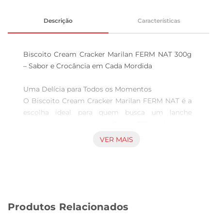
Descrição
Características
Biscoito Cream Cracker Marilan FERM NAT 300g 
– Sabor e Crocância em Cada Mordida

Uma Delícia para Todos os Momentos  

O Biscoito Cream Cracker Marilan FERM NAT é a 
escolha ideal para quem busca um lanche 
saboroso e crocante. Com 300g de pura 
qualidade, este biscoito é perfeito para 
VER MAIS
acompanhar suas refeições, ser servido em festas 
ou simplesmente para um petisco no dia a dia. 
Sua textura leve e crocante proporciona uma 
experiência única a cada mordida, tornando-o um 
favorito entre os consumidores.

Produtos Relacionados