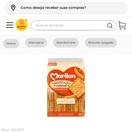
Como deseja receber suas compras?
Buscar produto
Termos mais buscados
Mercearia
Bomboniere
Biscoito Salgado
geladeira
maquina lavar
fogao
café
cerveja
frango
leite
vinho
:
1820317
leite pó