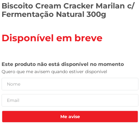
Biscoito Cream Cracker Marilan c/
tv
Fermentação Natural 300g
Disponível em breve
Me avise