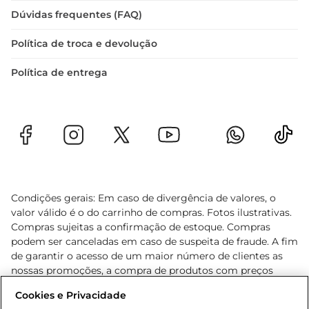
Dúvidas frequentes (FAQ)
Política de troca e devolução
Política de entrega
Condições gerais: Em caso de divergência de valores, o
valor válido é o do carrinho de compras. Fotos ilustrativas.
Compras sujeitas a confirmação de estoque. Compras
podem ser canceladas em caso de suspeita de fraude. A fim
de garantir o acesso de um maior número de clientes as
nossas promoções, a compra de produtos com preços
promocionais poderá ter sua quantidade limitada por
Cookies e Privacidade
cliente. Os preços, ofertas e condições são exclusivos para