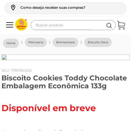
Como deseja receber suas compras?
Buscar produto
Termos mais buscados
Mercearia
Bomboniere
Biscoito Doce
geladeira
maquina lavar
fogao
:
1799784002
Biscoito Cookies Toddy Chocolate
café
Embalagem Econômica 133g
cerveja
frango
Disponível em breve
leite
vinho
leite pó