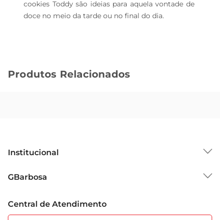
cookies Toddy são ideias para aquela vontade de 
doce no meio da tarde ou no final do dia.
Produtos Relacionados
Institucional
Sobre o GBarbosa
GBarbosa
Grupo Cencosud
Trabalhe Conosco
Cartão GBarbosa
Central de Atendimento
Sobre Privacidade
Garantia Estendida
Portal do Fornecedo
Código de Ética