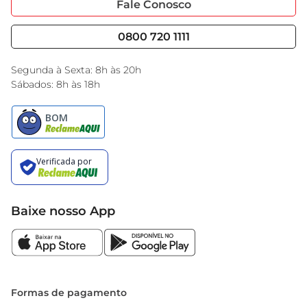
Fale Conosco
Nossas Lojas
Serviços
Cencosud Media
Blog GBarbosa
0800 720 1111
Black Friday
Encarte do Dia
Segunda à Sexta: 8h às 20h
Sábados: 8h às 18h
Baixe nosso App
Formas de pagamento