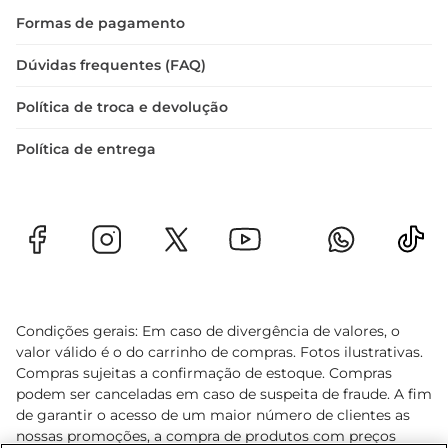
Experimente o Sabor Lacta  

Formas de pagamento
Se você ainda não experimentou os biscoitos 
Lacta Cookies Laka, não perca a oportunidade de 
Dúvidas frequentes (FAQ)
descobrir essa delícia. Eles são mais do que um 
Política de troca e devolução
simples lanche
Política de entrega
Condições gerais: Em caso de divergência de valores, o
valor válido é o do carrinho de compras. Fotos ilustrativas.
Compras sujeitas a confirmação de estoque. Compras
podem ser canceladas em caso de suspeita de fraude. A fim
de garantir o acesso de um maior número de clientes as
nossas promoções, a compra de produtos com preços