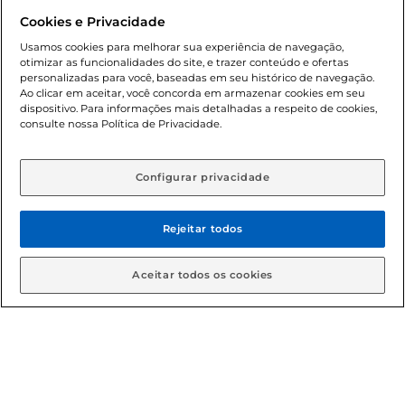
promocionais poderá ter sua quantidade limitada por
Cookies e Privacidade
cliente. Os preços, ofertas e condições são exclusivos para
o e-commerce e válidos durante o dia de hoje, podendo
Usamos cookies para melhorar sua experiência de navegação,
otimizar as funcionalidades do site, e trazer conteúdo e ofertas
sofrer alterações sem prévia notificação. Proibida a venda
personalizadas para você, baseadas em seu histórico de navegação.
de bebidas alcoólicas para menores de 18 anos, conforme
Ao clicar em aceitar, você concorda em armazenar cookies em seu
Lei n.º 8069/90, art. 81, inciso II (Estatuto da Criança e do
dispositivo. Para informações mais detalhadas a respeito de cookies,
Adolescente). Preços e condições exclusivos para o
consulte nossa Política de Privacidade.
www.gbarbosa.com.br
, podendo sofrer alterações sem
aviso prévio. O valor mínimo para as compras on-line é de
R$ 80,00.
Configurar privacidade
Rejeitar todos
© 2026 Copyright. Todos os direitos
reservados Gbarbosa.
Aceitar todos os cookies
Cencosud Brasil Comercial SA.CNPJ sob n° 39.346.861/0350-38 .
Sediada na Av. das Nações Unidas, 12.995, 21º andar, CEP:
04.578-000, Bairro Brooklin Paulista, na cidade de São Paulo -
SP.