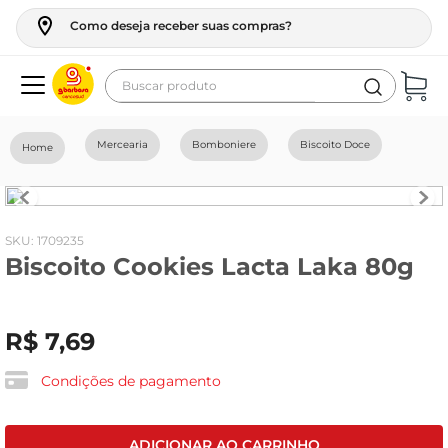
Como deseja receber suas compras?
Buscar produto
Termos mais buscados
Mercearia
Bomboniere
Biscoito Doce
geladeira
maquina lavar
fogao
:
1709235
Biscoito Cookies Lacta Laka 80g
café
cerveja
R$
7
,
69
frango
vinho
Condições de pagamento
leite
tv
ADICIONAR AO CARRINHO