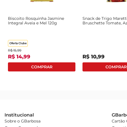
Biscoito Rosquinha Jasmine
Snack de Trigo Marett
Integral Aveia e Mel 120g
Bruschette Tomate, Az
Orégano 85g
Oferta Clube
R$
15
,
99
R$
14
,
99
R$
10
,
99
Institucional
GBarb
Sobre o GBarbosa
Cartão