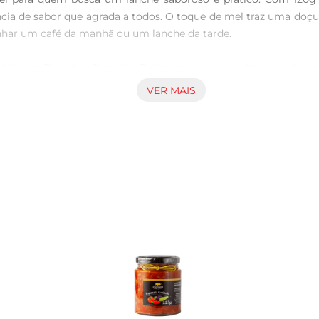
cia de sabor que agrada a todos. O toque de mel traz uma doçu
nhar um café da manhã ou um lanche da tarde.

iais dos Biscoitos Jasmine. Feitos com uma receita que prioriza
 mão da saúde. A combinação de aveia e mel não só enriquece
VER MAIS
eis e podemser consumidos de diversas maneiras. Seja puro, c
disso, são perfeitos para levar na bolsa ou na lancheira, garant
e Cookies são uma excelente opção paracompartilhar com a fam
eespecial a qualquer ocasião. A embalagem de 120g é ideal para