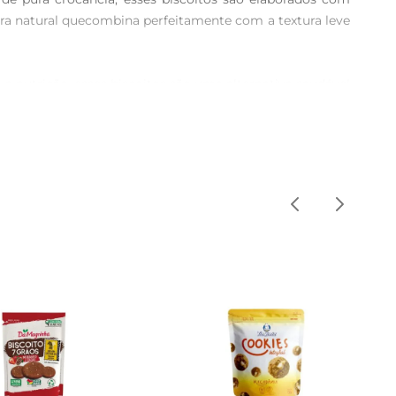
ra natural quecombina perfeitamente com a textura leve 
 a nutrição, esses biscoitos são uma alternativa saudável 
 o sabor, mas também oferece benefícios nutricionais, 
om um pouco de geleia ou acompanhados de um iogurte, 
indo um lanche prático e saboroso em qualquer lugar.

ília e amigos. Seja em um piquenique, em uma reunião 
 garantir que todos possam desfrutar dessa delícia.