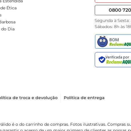
a Estendida
de Ética
0800 720 
s
Segunda à Sexta:
Barbosa
Sábados: 8h às 18
 do Dia
lítica de troca e devolução
Política de entrega
válido é o do carrinho de compras. Fotos ilustrativas. Compras 
de garantir o acesso de um maior número de clientes as nossa