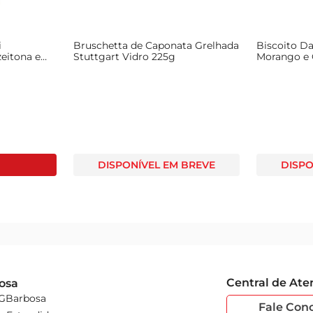
i
Bruschetta de Caponata Grelhada
Biscoito D
eitona e
Stuttgart Vidro 225g
Morango e 
DISPONÍVEL EM BREVE
DISPO
Central de At
osa
 GBarbosa
Fale Con