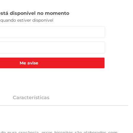
Me avise
Características
e pura crocância, esses biscoitos são elaborados com 