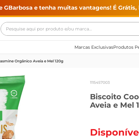
e GBarbosa e tenha muitas vantagens! É Grátis, 
Pesquise aqui por produto e/ou marca...
Termos mais buscados
Marcas Exclusivas
Produtos Pe
geladeira
 Jasmine Orgânico Aveia e Mel 120g
maquina lavar
fogao
1115457003
café
Biscoito Coo
cerveja
Aveia e Mel 
frango
vinho
leite
Disponíve
tv