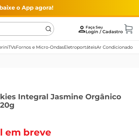
baixe o App agora!
rini
TVs
Fornos e Micro-Ondas
Eletroportáteis
Ar Condicionado
kies Integral Jasmine Orgânico
120g
l em breve