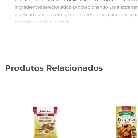
ingredientes selecionados, proporcionando uma experiên
e delicada dos biscoitos, tornandoos ideais para acompa
Ingredientes de qualidade  

A qualidade dos ingredientes é um dos principais diferenc
para aqueles que desejam um lanche saboroso sem abrir
como fibras e energia, essenciais para o dia a dia.

Versatilidade no consumo  

Os Biscoitos Jasmine Cookies são extremamente versát
Produtos Relacionados
eles se adaptam a diferentes paladares e momentos. Além 
Ideal para toda a família  

Com um sabor que agrada a todos, os Biscoitos Jasmin
ou simplesmente em casa, esses biscoitos trazem um toqu