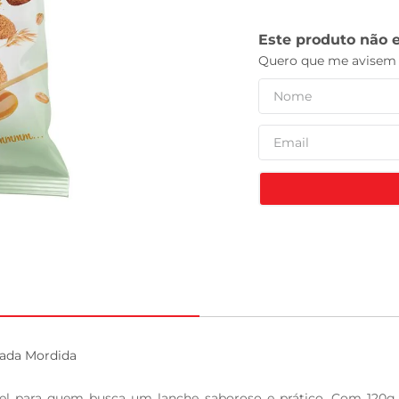
leite pó
ada Mordida

vel para quem busca um lanche saboroso e prático. Com 120g d