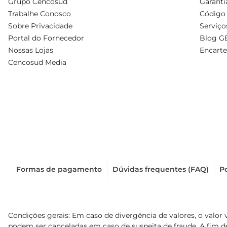
Grupo Cencosud
Garanti
Trabalhe Conosco
Código 
Sobre Privacidade
Serviço
Portal do Fornecedor
Blog G
Nossas Lojas
Encarte
Cencosud Media
Formas de pagamento
Dúvidas frequentes (FAQ)
Po
Condições gerais: Em caso de divergência de valores, o valor 
podem ser canceladas em caso de suspeita de fraude. A fim 