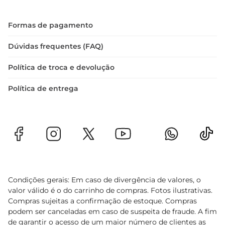
mantém os biscoitos frescos por mais tempo, 
preservando toda a crocância e sabor.

Formas de pagamento
Satisfação Garantida  

Dúvidas frequentes (FAQ)
Os Biscuit Cookies Capricche são uma escolha 
Política de troca e devolução
que agrada a todos. Seja para compartilhar com 
amigos e familiares ou para desfrutar sozinho, 
Política de entrega
eles são a opção ideal para quem aprecia um 
bom biscoito. Experimente e descubra como um 
simples cookie pode transformar seu dia, 
trazendo um toque especial a cada momento.
Condições gerais: Em caso de divergência de valores, o
valor válido é o do carrinho de compras. Fotos ilustrativas.
Compras sujeitas a confirmação de estoque. Compras
podem ser canceladas em caso de suspeita de fraude. A fim
de garantir o acesso de um maior número de clientes as