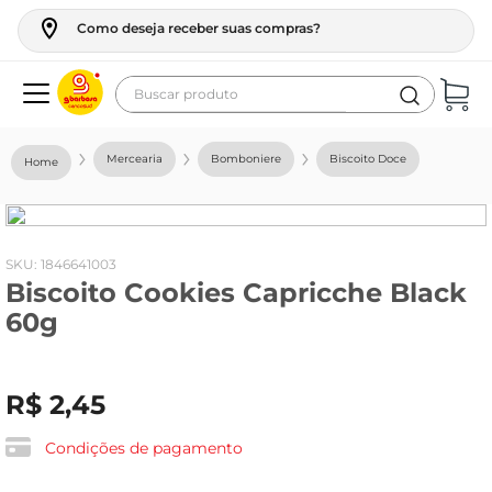
Como deseja receber suas compras?
Buscar produto
Termos mais buscados
Mercearia
Bomboniere
Biscoito Doce
geladeira
maquina lavar
fogao
:
1846641003
Biscoito Cookies Capricche Black
café
60g
cerveja
frango
R$
2
,
45
leite
vinho
Condições de pagamento
leite pó