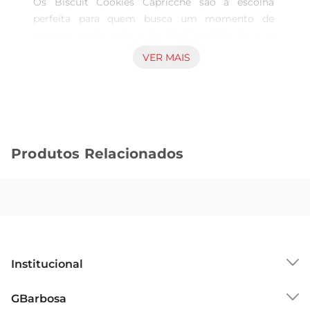
Os Biscuit Cookies Capricche são a escolha 
perfeita para quem busca um momento de 
prazer a qualquer hora do dia. Com 60g de pura 
crocância, esses biscoitos são ideais para 
VER MAIS
acompanhar um café, um chá ou até mesmo 
para um lanche rápido. Cada mordida traz uma 
explosão de sabor que vai conquistar seu paladar 
e deixar você querendo mais.

Produtos Relacionados
Ingredientes de Qualidade  

Produzidos com ingredientes selecionados, os 
Biscuit Cookies Capricche oferecem uma 
combinação perfeita de texturas e sabores. A 
receita é cuidadosamente elaborada para garantir 
que cada cookie tenha o equilíbrio ideal entre 
doçura e crocância, proporcionando uma 
Institucional
experiência gastronômica única. Além disso, são 
livres de conservantes artificiais, garantindo um 
Sobre o GBarbosa
GBarbosa
produto mais natural e saboroso.

Grupo Cencosud