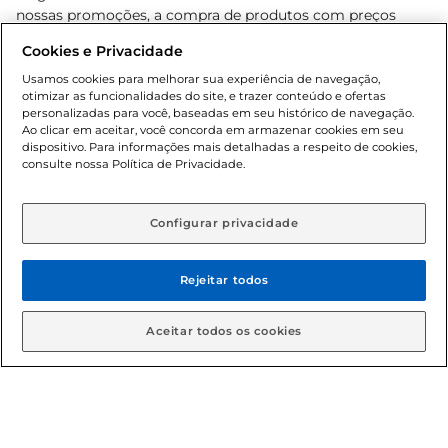
nossas promoções, a compra de produtos com preços
promocionais poderá ter sua quantidade limitada por
Cookies e Privacidade
cliente. Os preços, ofertas e condições são exclusivos para
o e-commerce e válidos durante o dia de hoje, podendo
Usamos cookies para melhorar sua experiência de navegação,
otimizar as funcionalidades do site, e trazer conteúdo e ofertas
sofrer alterações sem prévia notificação. Proibida a venda
personalizadas para você, baseadas em seu histórico de navegação.
de bebidas alcoólicas para menores de 18 anos, conforme
Ao clicar em aceitar, você concorda em armazenar cookies em seu
Lei n.º 8069/90, art. 81, inciso II (Estatuto da Criança e do
dispositivo. Para informações mais detalhadas a respeito de cookies,
Adolescente). Preços e condições exclusivos para o
consulte nossa Política de Privacidade.
www.gbarbosa.com.br
, podendo sofrer alterações sem
aviso prévio. O valor mínimo para as compras on-line é de
R$ 80,00.
Configurar privacidade
Rejeitar todos
© 2026 Copyright. Todos os direitos
reservados Gbarbosa.
Aceitar todos os cookies
Cencosud Brasil Comercial SA.CNPJ sob n° 39.346.861/0350-38 .
Sediada na Av. das Nações Unidas, 12.995, 21º andar, CEP: