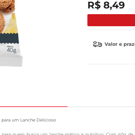
R$
8
,
49
tv
Valor e pra
 para um Lanche Delicioso

para quem busca um lanche prático e nutritivo. Com 40g de pur