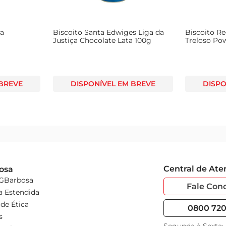
la
Biscoito Santa Edwiges Liga da
Biscoito Re
Justiça Chocolate Lata 100g
Treloso Po
78g
 BREVE
DISPONÍVEL EM BREVE
DISPO
Central de At
osa
 GBarbosa
Fale Con
a Estendida
de Ética
0800 720 
s