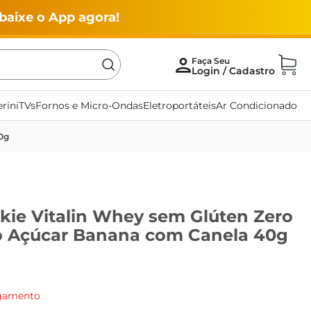
baixe o App agora!
rini
TVs
Fornos e Micro-Ondas
Eletroportáteis
Ar Condicionado
40g
kie Vitalin Whey sem Glúten Zero
o Açúcar Banana com Canela 40g
agamento