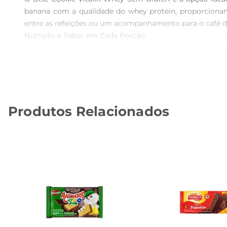
banana com a qualidade do whey protein, proporcionan
entre as refeições ou um acompanhamento para o café d
Nutrição e Sabor em Cada Porção  

Este cookie é uma excelente fonte de proteínas, contri
tornandose uma escolha segura para pessoas com restri
lanche ainda mais especial.

Versatilidade de Uso  

O Bisc Cookie Vitalin Whey pode ser consumido de div
Produtos Relacionados
nutritivo. Também é uma ótima opção para levar na bol
passeios.

Informações Técnicas e Composição  

Cada embalagem contém 40g do Bisc Cookie Vitalin Whey
enriquecida com fibras, que ajudam na digestão e pr
equilibrada sem abrir mão do prazer de comer bem.