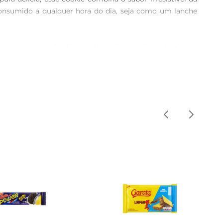
onsumido a qualquer hora do dia, seja como um lanche 
pós atividades físicas. Além disso, é livre de glúten, 
 e natural, que agrada o paladar e torna o momento do 
ural ou uma bebida vegetal para um lanche ainda mais 
dável e saborosa, seja no trabalho, na academia ou em 
r qualidade e sabor. Alémdo whey protein, a receita é 
linha às necessidades de quem busca uma alimentação 