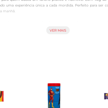
do uma experiência única a cada mordida. Perfeito para ser c
a manhã.

buindo para a manutenção da massa muscular e a recuperação a
ções alimentares. O sabor de banana traz um toque adocicado
VER MAIS
ersas maneiras. Experimente acompanhálo com um iogurte nat
sa, garantindo que você tenha sempre àmão uma alternativa sau
, que é preparado com ingredientes selecionados para oferece
oporcionam uma sensação de saciedade. É um produto que se a