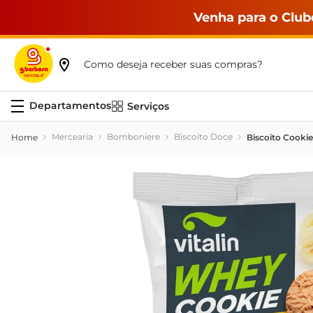
Venha para o Club
Como deseja receber suas compras?
Serviços
Mercearia
Bomboniere
Biscoito Doce
Biscoito Cooki