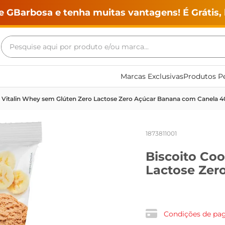
e GBarbosa e tenha muitas vantagens! É Grátis, 
Pesquise aqui por produto e/ou marca...
Termos mais buscados
Marcas Exclusivas
Produtos Pe
geladeira
e Vitalin Whey sem Glúten Zero Lactose Zero Açúcar Banana com Canela 
maquina lavar
fogao
1873811001
café
Biscoito Coo
cerveja
Lactose Zer
frango
leite
vinho
Condições de p
leite pó