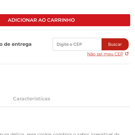
ADICIONAR AO CARRINHO
zo de entrega
Buscar
Não sei meu CEP
Características
a delícia, esse cookie combina o sabor irresistível da 