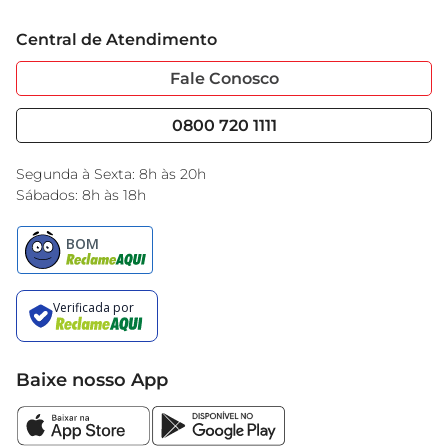
Trabalhe Conosco
Cartão GBarbosa
Central de Atendimento
Sobre Privacidade
Garantia Estendida
Portal do Fornecedo
Código de Ética
Fale Conosco
Nossas Lojas
Serviços
Cencosud Media
Blog GBarbosa
0800 720 1111
Black Friday
Encarte do Dia
Segunda à Sexta: 8h às 20h
Sábados: 8h às 18h
Baixe nosso App