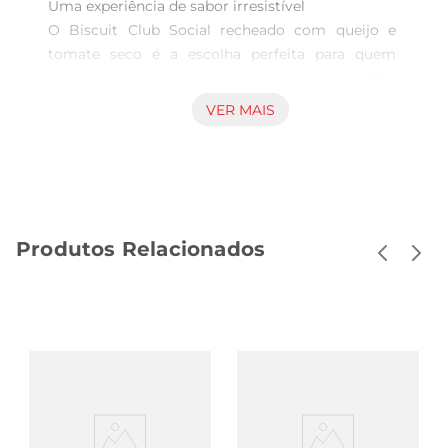
Uma experiência de sabor irresistível  

O Biscuit Club Social recheado com queijo e 
tomate seco é a escolha perfeita para quem 
busca um lanche prático e saboroso. Com 106g 
de pura crocância, cada biscoito é elaborado com 
VER MAIS
ingredientes selecionados, proporcionando uma 
combinação deliciosa que agrada a todos os 
paladares. Ideal para acompanhar um café, um 
chá ou até mesmo para ser degustado em 
momentos de descontração, esse biscoito 
Produtos Relacionados
sedestaca pela sua versatilidade.

Textura e recheio que encantam  

A textura leve e crocante do Biscuit Club Social é 
complementadapor um recheio cremoso de 
queijo, que se une ao sabor marcante do tomate 
seco. Essa combinação resulta em uma explosão 
de sabores acada mordida, tornandoo um lanche 
perfeito para qualquer hora do dia. Seja em um 
piquenique, em casa ou no trabalho, esse biscoito 