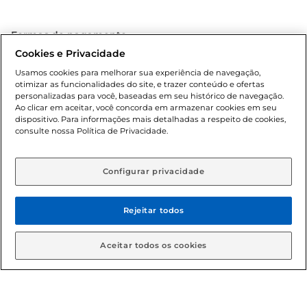
Formas de pagamento
Cookies e Privacidade
Dúvidas frequentes (FAQ)
Usamos cookies para melhorar sua experiência de navegação,
otimizar as funcionalidades do site, e trazer conteúdo e ofertas
Política de troca e devolução
personalizadas para você, baseadas em seu histórico de navegação.
Ao clicar em aceitar, você concorda em armazenar cookies em seu
dispositivo. Para informações mais detalhadas a respeito de cookies,
Política de entrega
consulte nossa Política de Privacidade.
Configurar privacidade
Rejeitar todos
Condições gerais: Em caso de divergência de valores, o
Aceitar todos os cookies
valor válido é o do carrinho de compras. Fotos ilustrativas.
Compras sujeitas a confirmação de estoque. Compras
podem ser canceladas em caso de suspeita de fraude. A fim
de garantir o acesso de um maior número de clientes as