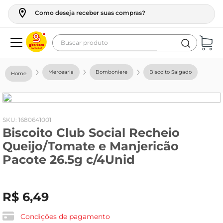
Como deseja receber suas compras?
Buscar produto
Termos mais buscados
Mercearia
Bomboniere
Biscoito Salgado
geladeira
maquina lavar
fogao
:
1680641001
Biscoito Club Social Recheio
café
Queijo/Tomate e Manjericão
cerveja
Pacote 26.5g c/4Unid
frango
vinho
R$
6
,
49
leite
Condições de pagamento
tv