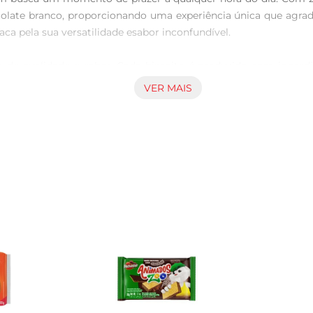
late branco, proporcionando uma experiência única que agrada
a pela sua versatilidade esabor inconfundível.

 de qualidade e sabor. Cada biscoito é produzido com ingred
a marca que está presente na mesa dos brasileiros há década
VER MAIS
nto confiável.

 é ideal para ser compartilhado em momentos especiais com am
ue transforma qualquer ocasião em um momento especial. Além d
ce.

s momentos do seu dia. Ele é perfeito para um lanche da t
a combinação de sabores é uma ótima pedida para quem apreci
não apenas pelo sabor, mas também pela sua textura crocante 
brir mão da qualidade. Aproveite cada mordida e descubra o praze