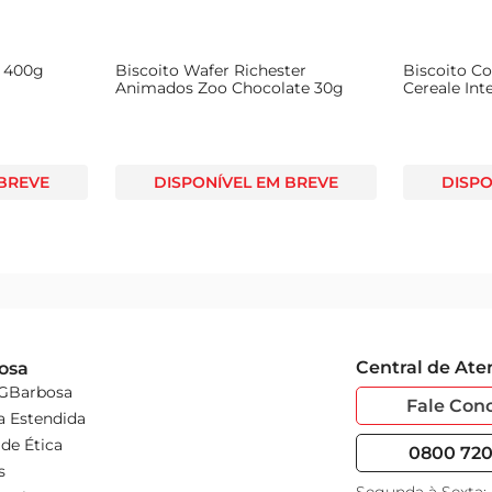
a 400g
Biscoito Wafer Richester
Biscoito C
Animados Zoo Chocolate 30g
Cereale Int
140g
 BREVE
DISPONÍVEL EM BREVE
DISPO
Central de At
osa
 GBarbosa
Fale Con
a Estendida
de Ética
0800 720 
s