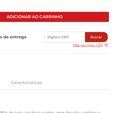
ADICIONAR AO CARRINHO
zo de entrega
Buscar
Não sei meu CEP
Características
80g de pura crocância e sabor, esse biscoito combina a 