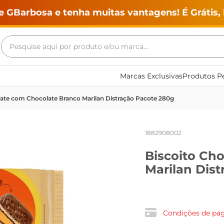
e GBarbosa e tenha muitas vantagens! É Grátis, 
Pesquise aqui por produto e/ou marca...
Termos mais buscados
Marcas Exclusivas
Produtos Pe
geladeira
late com Chocolate Branco Marilan Distração Pacote 280g
maquina lavar
fogao
1882908002
café
Biscoito Ch
cerveja
Marilan Dis
frango
leite
vinho
Condições de p
leite pó