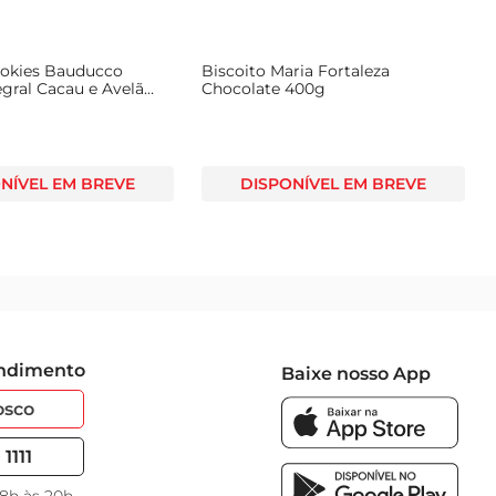
ookies Bauducco
Biscoito Maria Fortaleza
egral Cacau e Avelã
Chocolate 400g
NÍVEL EM BREVE
DISPONÍVEL EM BREVE
endimento
Baixe nosso App
osco
1111