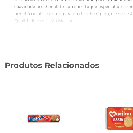
suavidade do chocolate com um toque especial de choco
um chá ou até mesmo para um lanche rápido, ele se destac
Qualidade e tradição Marilan  

A Marilan é uma marca reconhecida no Brasil, sinônimo
satisfaz o paladar, mas também traz a tradição de um
qualidade, oferecendo um lanche que é tanto gostoso qua
Perfeito para compartilhar  

Com sua embalagem de 280g, o Biscoito Marilan Distrac
Produtos Relacionados
ou simplesmente em casa, ele traz um toque de sabor q
quiser, garantindo que o sabor esteja sempre ao seu alcan
Sugestões de uso  

Experimente o Biscoito Marilan Distrac em diferente
mesmo como um snack durante o trabalho ou estudos. Su
Informações adicionais  

O Biscoito Marilan Distrac é uma opção que se destaca 
de abrir, ele é ideal para quem busca conveniência sem a