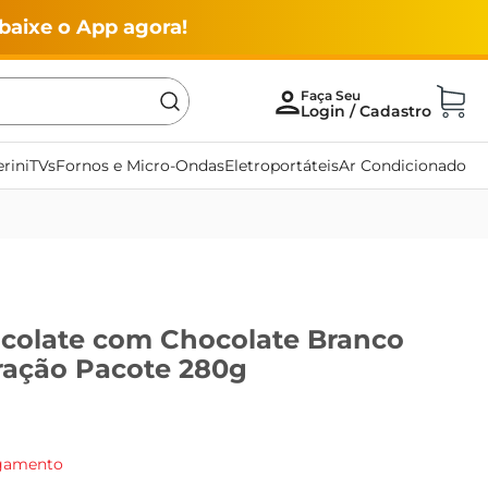
baixe o App agora!
rini
TVs
Fornos e Micro-Ondas
Eletroportáteis
Ar Condicionado
ocolate com Chocolate Branco
tração Pacote 280g
agamento