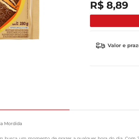
R$
8
,
89
tv
Valor e pra
a Mordida

uem busca um momento de prazer a qualquer hora do dia. Com 2