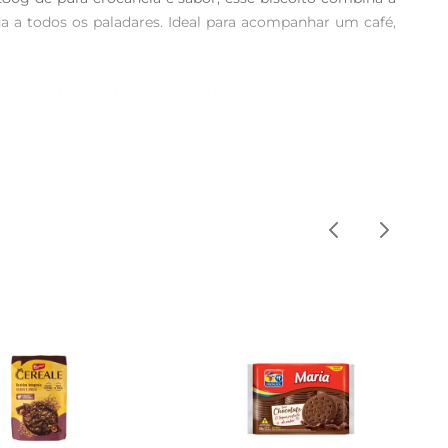
 a todos os paladares. Ideal para acompanhar um café, 
ientes selecionados, garantindo um produto que não só 
s. O Biscoito Distrac reflete esse compromisso com a 
igos e familiares. Seja em uma reunião, um piquenique 
isso, sua praticidade permite que você leve para onde 
arde, como acompanhamento de um café da manhãou até 
a um toque doce e crocante em sua rotina.

que derrete na boca. Com uma embalagem prática e fácil 
r que esse biscoito pode trazer ao seu dia a dia.