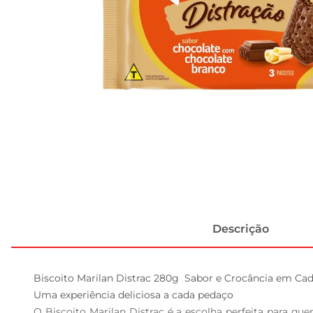
Descrição
Biscoito Marilan Distrac 280g  Sabor e Crocância em Cad
Uma experiência deliciosa a cada pedaço  

O Biscoito Marilan Distrac é a escolha perfeita para q