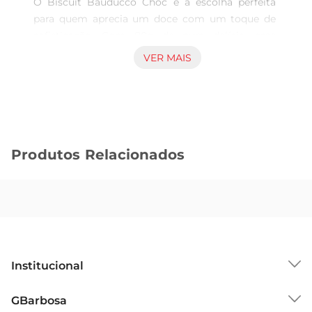
O Biscuit Bauducco Choc é a escolha perfeita 
para quem aprecia um doce com um toque de 
sofisticação. Com 80g de pura delícia, esse 
biscoito de chocolate amargo traz uma 
VER MAIS
combinação perfeita de crocância e sabor 
intenso, ideal para acompanhar o café da manhã 
ou um lanche da tarde. Cada mordida 
proporciona uma explosão de sabor que vai 
encantar os amantes de chocolate.

Produtos Relacionados
Qualidade Bauducco  

A marca Bauducco é sinônimo de tradição e 
qualidade no Brasil. Com mais de 60 anos de 
experiência, a empresa se destaca pela seleção 
rigorosa de ingredientes e pelo cuidado na 
produção de seus produtos. O Biscuit Bauducco 
Institucional
Choc é feito com chocolate amargo de alta 
qualidade, garantindo um sabor autêntico e 
Sobre o GBarbosa
GBarbosa
marcante que agrada a todos os paladares.

Grupo Cencosud