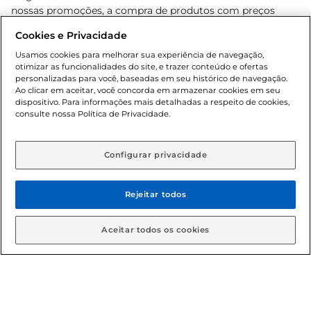
nossas promoções, a compra de produtos com preços
promocionais poderá ter sua quantidade limitada por
Cookies e Privacidade
cliente. Os preços, ofertas e condições são exclusivos para
o e-commerce e válidos durante o dia de hoje, podendo
Usamos cookies para melhorar sua experiência de navegação,
otimizar as funcionalidades do site, e trazer conteúdo e ofertas
sofrer alterações sem prévia notificação. Proibida a venda
personalizadas para você, baseadas em seu histórico de navegação.
de bebidas alcoólicas para menores de 18 anos, conforme
Ao clicar em aceitar, você concorda em armazenar cookies em seu
Lei n.º 8069/90, art. 81, inciso II (Estatuto da Criança e do
dispositivo. Para informações mais detalhadas a respeito de cookies,
Adolescente). Preços e condições exclusivos para o
consulte nossa Política de Privacidade.
www.gbarbosa.com.br
, podendo sofrer alterações sem
aviso prévio. O valor mínimo para as compras on-line é de
R$ 80,00.
Configurar privacidade
Rejeitar todos
© 2026 Copyright. Todos os direitos
reservados Gbarbosa.
Aceitar todos os cookies
Cencosud Brasil Comercial SA.CNPJ sob n° 39.346.861/0350-38 .
Sediada na Av. das Nações Unidas, 12.995, 21º andar, CEP: