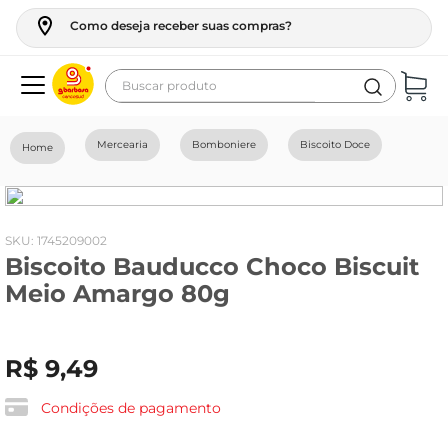
Como deseja receber suas compras?
Buscar produto
Termos mais buscados
Mercearia
Bomboniere
Biscoito Doce
geladeira
maquina lavar
fogao
:
1745209002
Biscoito Bauducco Choco Biscuit
café
Meio Amargo 80g
cerveja
frango
R$
9
,
49
leite
vinho
Condições de pagamento
leite pó