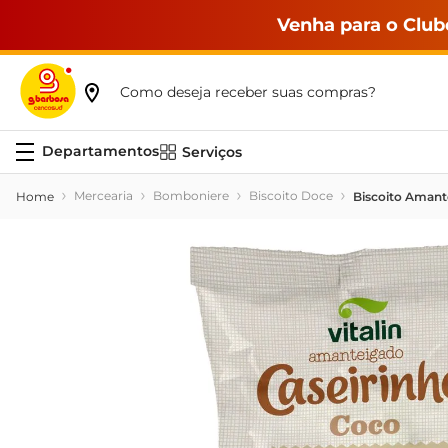
Venha para o Club
Como deseja receber suas compras?
Serviços
Mercearia
Bomboniere
Biscoito Doce
Biscoito Amante