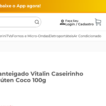
baixe o App agora!
rini
TVs
Fornos e Micro-Ondas
Eletroportáteis
Ar Condicionado
nteigado Vitalin Caseirinho
lúten Coco 100g