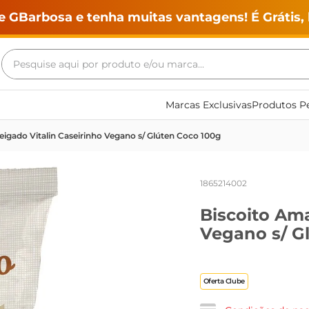
e GBarbosa e tenha muitas vantagens! É Grátis, 
Pesquise aqui por produto e/ou marca...
Termos mais buscados
Marcas Exclusivas
Produtos Pe
geladeira
igado Vitalin Caseirinho Vegano s/ Glúten Coco 100g
maquina lavar
fogao
1865214002
café
Biscoito Ama
cerveja
Vegano s/ G
frango
vinho
Oferta Clube
leite
tv