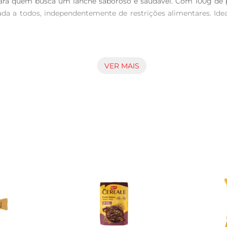
para quem busca um lanche saboroso e saudável. Com 100g de pu
grada a todos, independentemente de restrições alimentares. 
ante Vitalin é vegano e livre de glúten, proporcionandouma op
redientes, não só confere um sabor tropical, mas também é ric
VER MAIS
 sabor e nutrientes

onsumido de diversas maneiras. Experimente acompanhálo c
 perfeitamente com diferentes sabores, tornandoo uma excelente
 é ideal para levar na bolsa ouna mochila, garantindo um lanch
 opção deliciosa para saciar a fome sem abrir mão da saúde.

ciais, focando em uma alimentação mais natural e saudável. A
consumidor e do meio ambiente. Aproveite o sabor do Biscuit Am