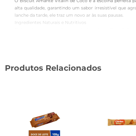
O Biscuit Amante Vitalin de Coco é a escolha perfeita 
alta qualidade, garantindo um sabor irresistível que a
lanche da tarde, ele traz um novo ar às suas pausas.

Ingredientes Naturais e Nutritivos  

Elaborado com ingredientes selecionados, o Biscuit Am
dieta baseada em plantas. O coco, um dos principais ing
alimentação equilibrada. Cada mordida é uma explosão de
Versatilidade no Seu Dia a Dia  

Esse biscoito é extremamente versátil e pode ser c
Produtos Relacionados
sobremesa criativa. Sua textura leve e crocante combina
Praticidade e Sabor em Um Só Produto  

Com embalagem prática de 100g, o Biscuit Amante Vitalin
escola ou durante uma viagem, você pode contar com essa
Especificações e Informações Adicionais  

Este produto é livre de conservantes e aditivos artifi
oferecendo uma alternativa que respeita o bemestar do 