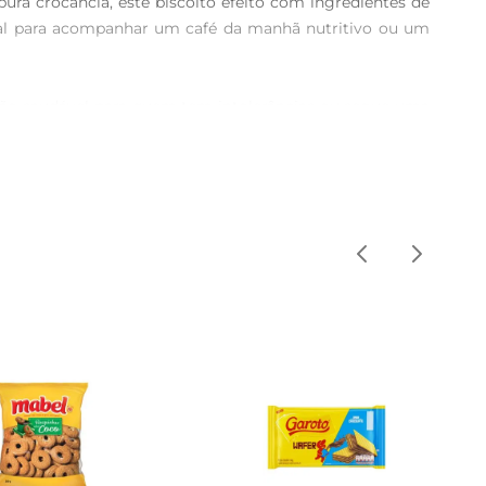
ra crocância, este biscoito éfeito com ingredientes de 
Ideal para acompanhar um café da manhã nutritivo ou um 
ção saudável para quem tem intolerâncias ou segue uma 
o em fibras e gorduras saudáveis, contribuindo para uma 
om frutas, iogurte ou até mesmo como base para uma 
 opção para quem gosta de variar nas refeições.

e saudável a qualquer hora do dia. Seja no trabalho, na 
 Vitalin se preocupa com a qualidade de seus produtos, 
ante Vitalin e descubra como é fácil se alimentar bem