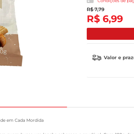
Condições de p
R$
7
,
79
leite pó
R$
6
,
99
Valor e pra
úde em Cada Mordida
