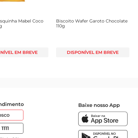
osquinha Mabel Coco
Biscoito Wafer Garoto Chocolate
g
110g
NÍVEL EM BREVE
DISPONÍVEL EM BREVE
endimento
Baixe nosso App
osco
1111