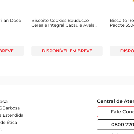
rilan Doce
Biscoito Cookies Bauducco
Biscoito R
Cereale Integral Cacau e Avelã
Pacote 350
140g
 BREVE
DISPONÍVEL EM BREVE
DISPO
Central de At
osa
 GBarbosa
Fale Con
a Estendida
de Ética
0800 720 
s