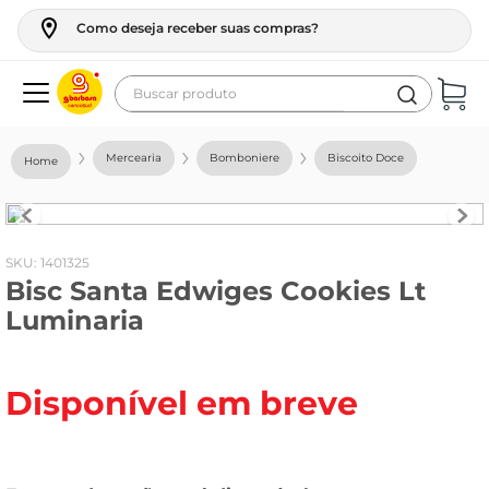
Como deseja receber suas compras?
Buscar produto
Termos mais buscados
Mercearia
Bomboniere
Biscoito Doce
geladeira
maquina lavar
fogao
:
1401325
Bisc Santa Edwiges Cookies Lt
café
Luminaria
cerveja
frango
Disponível em breve
leite
vinho
leite pó