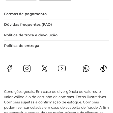
quemvaloriza qualidade e bom gosto na 
decoração.

Transforme seu espaço com a luminária Biscuit 
Formas de pagamento
Santa Edwiges Cookies LT e traga um toque de 
charme e sabor para o seu dia a dia
Dúvidas frequentes (FAQ)
Política de troca e devolução
Política de entrega
Condições gerais: Em caso de divergência de valores, o
valor válido é o do carrinho de compras. Fotos ilustrativas.
Compras sujeitas a confirmação de estoque. Compras
podem ser canceladas em caso de suspeita de fraude. A fim
de garantir o acesso de um maior número de clientes as