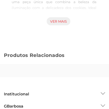
uma peça única que combina a beleza da 
iluminação com a delicadeza dos cookies. Ideal 
para quem busca um toque especial na 
decoração, ela traz um ar aconchegante e 
VER MAIS
divertido para qualquer ambiente. Seja na sala de 
estar, no quarto ou na cozinha, essa luminária se 
destaca, proporcionando uma atmosfera 
acolhedora e cheia de personalidade.

Design Criativo e Atraente

Produtos Relacionados
Com um designque remete aos tradicionais 
biscoitos, a luminária é confeccionada em 
material leve e resistente, garantindo 
durabilidade e um visual encantador. As cores 
suaves e os detalhes bem elaborados fazem dela 
um item decorativo que chama a atenção, sendo 
perfeita para quem aprecia um estilo mais lúdico 
Institucional
e criativo. Seu formato inovador é ideal para 
complementar a decoração de festas, eventos ou 
Sobre o GBarbosa
GBarbosa
simplesmente para dar um novo ar ao seu lar.
