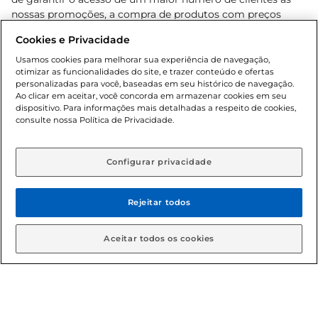
nossas promoções, a compra de produtos com preços
promocionais poderá ter sua quantidade limitada por
Cookies e Privacidade
cliente. Os preços, ofertas e condições são exclusivos para
o e-commerce e válidos durante o dia de hoje, podendo
Usamos cookies para melhorar sua experiência de navegação,
otimizar as funcionalidades do site, e trazer conteúdo e ofertas
sofrer alterações sem prévia notificação. Proibida a venda
personalizadas para você, baseadas em seu histórico de navegação.
de bebidas alcoólicas para menores de 18 anos, conforme
Ao clicar em aceitar, você concorda em armazenar cookies em seu
Lei n.º 8069/90, art. 81, inciso II (Estatuto da Criança e do
dispositivo. Para informações mais detalhadas a respeito de cookies,
Adolescente). Preços e condições exclusivos para o
consulte nossa Política de Privacidade.
www.gbarbosa.com.br
, podendo sofrer alterações sem
aviso prévio. O valor mínimo para as compras on-line é de
R$ 80,00.
Configurar privacidade
Rejeitar todos
© 2026 Copyright. Todos os direitos
reservados Gbarbosa.
Aceitar todos os cookies
Cencosud Brasil Comercial SA.CNPJ sob n° 39.346.861/0350-38 .
Sediada na Av. das Nações Unidas, 12.995, 21º andar, CEP: